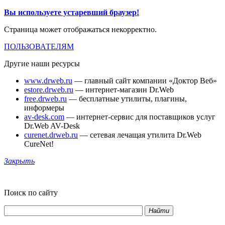
Вы используете устаревший браузер!
Страница может отображаться некорректно.
ПОЛЬЗОВАТЕЛЯМ
Другие наши ресурсы
www.drweb.ru
— главный сайт компании «Доктор Веб»
estore.drweb.ru
— интернет-магазин Dr.Web
free.drweb.ru
— бесплатные утилиты, плагины,
информеры
av-desk.com
— интернет-сервис для поставщиков услуг
Dr.Web AV-Desk
curenet.drweb.ru
— сетевая лечащая утилита Dr.Web
CureNet!
Закрыть
Поиск по сайту
Найти