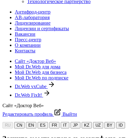
Технологическое партнерство
Антифрод-центр
АВ-лаборатория
Лицензирование
Лицензии и сертификаты
Вакансии
Пресс-центр
О компании
Контакты
Сайт «Доктор Веб»
Мой Dr.Web для дома
Мой Dr.Web для бизнеса
Мой Dr.Web по подписке
Dr.Web vxCube
Dr.Web FixIt!
Сайт «Доктор Веб»
Редактировать профиль
Выйти
RU
CN
EN
ES
FR
IT
JP
KZ
UZ
BY
ID