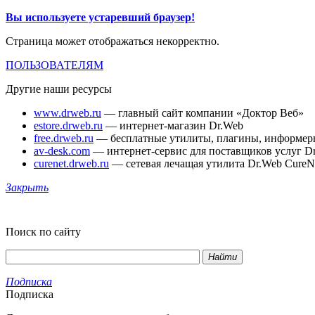
Вы используете устаревший браузер!
Страница может отображаться некорректно.
ПОЛЬЗОВАТЕЛЯМ
Другие наши ресурсы
www.drweb.ru
— главный сайт компании «Доктор Веб»
estore.drweb.ru
— интернет-магазин Dr.Web
free.drweb.ru
— бесплатные утилиты, плагины, информер
av-desk.com
— интернет-сервис для поставщиков услуг D
curenet.drweb.ru
— сетевая лечащая утилита Dr.Web CureN
Закрыть
Поиск по сайту
Найти
Подписка
Подписка