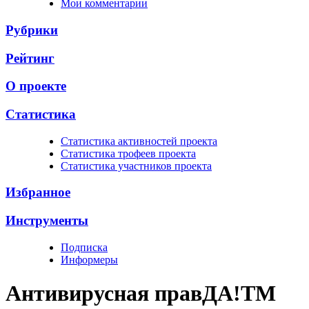
Мои комментарии
Рубрики
Рейтинг
О проекте
Статистика
Cтатистика активностей проекта
Cтатистика трофеев проекта
Cтатистика участников проекта
Избранное
Инструменты
Подписка
Информеры
Антивирусная прав
ДА!
TM