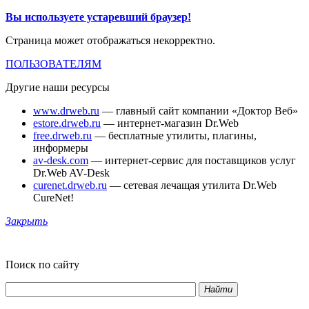
Вы используете устаревший браузер!
Страница может отображаться некорректно.
ПОЛЬЗОВАТЕЛЯМ
Другие наши ресурсы
www.drweb.ru
— главный сайт компании «Доктор Веб»
estore.drweb.ru
— интернет-магазин Dr.Web
free.drweb.ru
— бесплатные утилиты, плагины,
информеры
av-desk.com
— интернет-сервис для поставщиков услуг
Dr.Web AV-Desk
curenet.drweb.ru
— сетевая лечащая утилита Dr.Web
CureNet!
Закрыть
Поиск по сайту
Найти