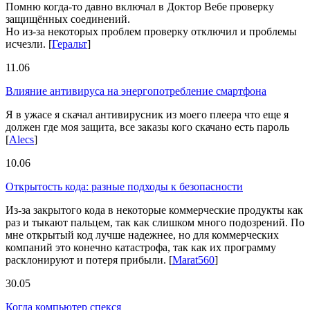
Помню когда-то давно включал в Доктор Вебе проверку
защищённых соединений.
Но из-за некоторых проблем проверку отключил и проблемы
исчезли.
[
Геральт
]
11.06
Влияние антивируса на энергопотребление смартфона
Я в ужасе я скачал антивирусник из моего плеера что еще я
должен где моя защита, все заказы кого скачано есть пароль
[
Alecs
]
10.06
Открытость кода: разные подходы к безопасности
Из-за закрытого кода в некоторые коммерческие продукты как
раз и тыкают пальцем, так как слишком много подозрений. По
мне открытый код лучше надежнее, но для коммерческих
компаний это конечно катастрофа, так как их программу
расклонируют и потеря прибыли.
[
Marat560
]
30.05
Когда компьютер спекся