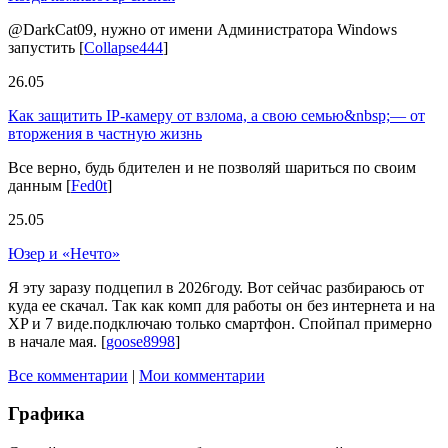
@DarkCat09, нужно от имени Администратора Windows
запустить
[
Collapse444
]
26.05
Как защитить IP-камеру от взлома, а свою семью&nbsp;— от
вторжения в частную жизнь
Все верно, будь бдителен и не позволяй шариться по своим
данным
[
Fed0t
]
25.05
Юзер и «Нечто»
Я эту заразу подцепил в 2026году. Вот сейчас разбираюсь от
куда ее скачал. Так как комп для работы он без интернета и на
XP и 7 виде.подключаю только смартфон. Спойпал примерно
в начале мая.
[
goose8998
]
Все комментарии
|
Мои комментарии
Графика