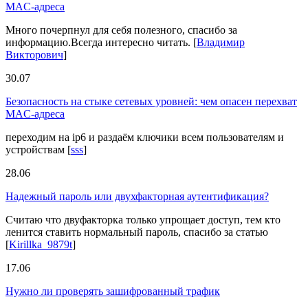
MAC-адреса
Много почерпнул для себя полезного, спасибо за
информацию.Всегда интересно читать.
[
Владимир
Викторович
]
30.07
Безопасность на стыке сетевых уровней: чем опасен перехват
MAC-адреса
переходим на ip6 и раздаём ключики всем пользователям и
устройствам
[
sss
]
28.06
Надежный пароль или двухфакторная аутентификация?
Считаю что двуфакторка только упрощает доступ, тем кто
ленится ставить нормальный пароль, спасибо за статью
[
Kirillka_9879t
]
17.06
Нужно ли проверять зашифрованный трафик