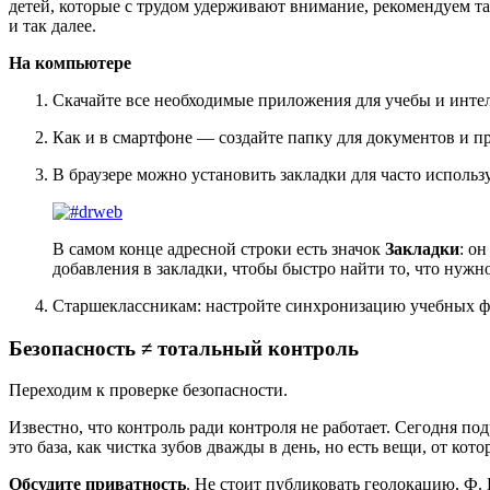
детей, которые с трудом удерживают внимание, рекомендуем т
и так далее.
На компьютере
Скачайте все необходимые приложения для учебы и интел
Как и в смартфоне — создайте папку для документов и п
В браузере можно установить закладки для часто исполь
В самом конце адресной строки есть значок
Закладки
: о
добавления в закладки, чтобы быстро найти то, что нужн
Старшеклассникам: настройте синхронизацию учебных фа
Безопасность ≠ тотальный контроль
Переходим к проверке безопасности.
Известно, что контроль ради контроля не работает. Сегодня п
это база, как чистка зубов дважды в день, но есть вещи, от ко
Обсудите приватность
. Не стоит публиковать геолокацию, Ф.