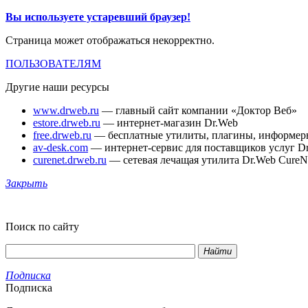
Вы используете устаревший браузер!
Страница может отображаться некорректно.
ПОЛЬЗОВАТЕЛЯМ
Другие наши ресурсы
www.drweb.ru
— главный сайт компании «Доктор Веб»
estore.drweb.ru
— интернет-магазин Dr.Web
free.drweb.ru
— бесплатные утилиты, плагины, информер
av-desk.com
— интернет-сервис для поставщиков услуг D
curenet.drweb.ru
— сетевая лечащая утилита Dr.Web CureN
Закрыть
Поиск по сайту
Найти
Подписка
Подписка