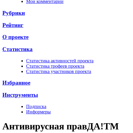
Мои комментарии
Рубрики
Рейтинг
О проекте
Статистика
Cтатистика активностей проекта
Cтатистика трофеев проекта
Cтатистика участников проекта
Избранное
Инструменты
Подписка
Информеры
Антивирусная прав
ДА!
TM