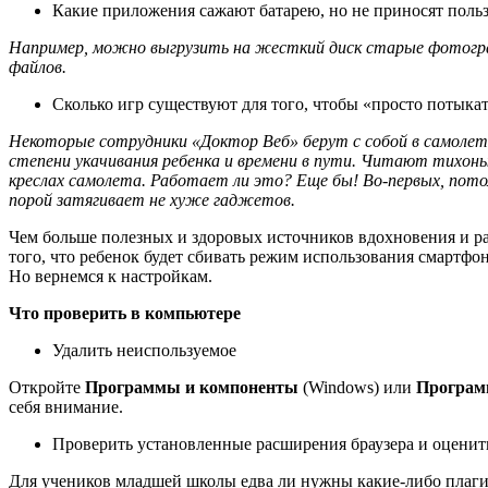
Какие приложения сажают батарею, но не приносят поль
Например, можно выгрузить на жесткий диск старые фотограф
файлов.
Сколько игр существуют для того, чтобы «просто потыкат
Некоторые сотрудники «Доктор Веб» берут с собой в самолет
степени укачивания ребенка и времени в пути. Читают тихоньк
креслах самолета. Работает ли это? Еще бы! Во-первых, пот
порой затягивает не хуже гаджетов.
Чем больше полезных и здоровых источников вдохновения и раз
того, что ребенок будет сбивать режим использования смартфо
Но вернемся к настройкам.
Что проверить в компьютере
Удалить неиспользуемое
Откройте
Программы и компоненты
(Windows) или
Програ
себя внимание.
Проверить установленные расширения браузера и оценить
Для учеников младшей школы едва ли нужны какие-либо плагин