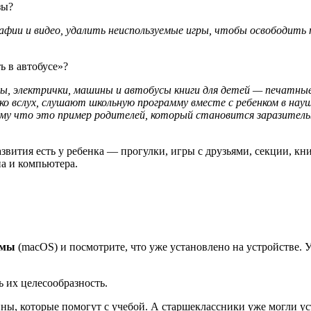
зы?
ии и видео, удалить неиспользуемые игры, чтобы освободить 
ь в автобусе»?
ы, электрички, машины и автобусы книги для детей — печатны
о вслух, слушают школьную программу вместе с ребенком в науш
ому что это пример родителей, который становится заразитель
вития есть у ребенка — прогулки, игры с друзьями, секции, кн
на и компьютера.
ммы
(macOS) и посмотрите, что уже установлено на устройстве. 
 их целесообразность.
ы, которые помогут с учебой. А старшеклассники уже могли ус