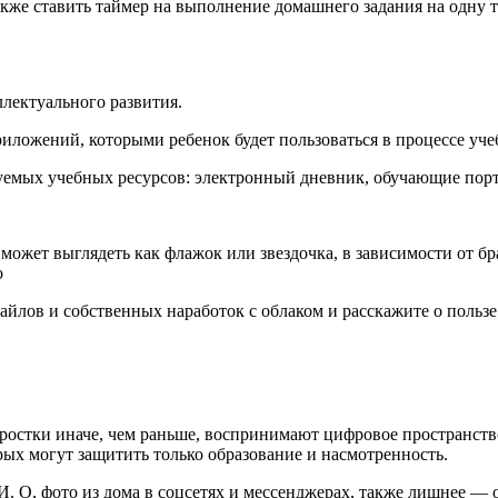
акже ставить таймер на выполнение домашнего задания на одну 
лектуального развития.
риложений, которыми ребенок будет пользоваться в процессе уче
зуемых учебных ресурсов: электронный дневник, обучающие порт
н может выглядеть как флажок или звездочка, в зависимости от бр
о
йлов и собственных наработок с облаком и расскажите о польз
одростки иначе, чем раньше, воспринимают цифровое пространст
торых могут защитить только образование и насмотренность.
 И. О, фото из дома в соцсетях и мессенджерах, также лишнее — 