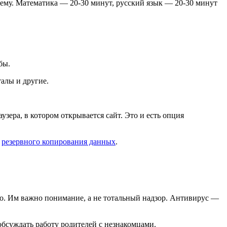
тему. Математика — 20-30 минут, русский язык — 20-30 минут
бы.
алы и другие.
аузера, в котором открывается сайт. Это и есть опция
е
резервного копирования данных
.
во. Им важно понимание, а не тотальный надзор. Антивирус —
обсуждать работу родителей с незнакомцами.