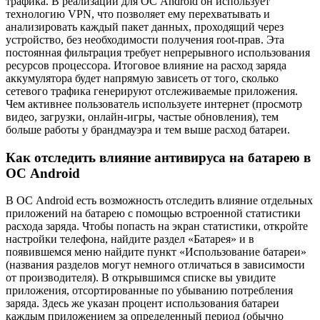
трафика. В реализации для ОС Android он использует
технологию VPN, что позволяет ему перехватывать и
анализировать каждый пакет данных, проходящий через
устройство, без необходимости получения root-прав. Эта
постоянная фильтрация требует непрерывного использования
ресурсов процессора. Итоговое влияние на расход заряда
аккумулятора будет напрямую зависеть от того, сколько
сетевого трафика генерируют отслеживаемые приложения.
Чем активнее пользователь используете интернет (просмотр
видео, загрузки, онлайн-игры, частые обновления), тем
больше работы у брандмауэра и тем выше расход батареи.
Как отследить влияние антивируса на батарею в
ОС Android
В ОС Android есть возможность отследить влияние отдельных
приложений на батарею с помощью встроенной статистики
расхода заряда. Чтобы попасть на экран статистики, откройте
настройки телефона, найдите раздел «Батарея» и в
появившемся меню найдите пункт «Использование батареи»
(названия разделов могут немного отличаться в зависимости
от производителя). В открывшимся списке вы увидите
приложения, отсортированные по убыванию потребления
заряда. Здесь же указан процент использования батареи
каждым приложением за определенный период (обычно