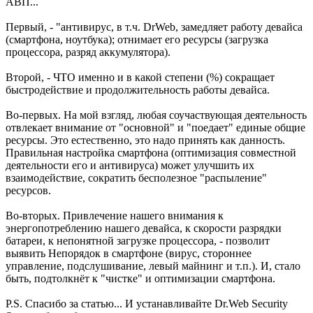
АВП...
Первый, - "антивирус, в т.ч. DrWeb, замедляет работу девайса
(смартфона, ноутбука); отнимает его ресурсы (загрузка
процессора, разряд аккумулятора).
Второй, - ЧТО именно и в какой степени (%) сокращает
быстродействие и продолжительность работы девайса.
Во-первых. На мой взгляд, любая соучаствующая деятельность
отвлекает внимание от "основной" и "поедает" единые общие
ресурсы. Это естественно, это надо принять как данность.
Правильная настройка смартфона (оптимизация совместной
деятельности его и антивируса) может улучшить их
взаимодействие, сократить бесполезное "распыление"
ресурсов.
Во-вторых. Привлечение нашего внимания к
энергопотреблению нашего девайса, к скорости разрядки
батареи, к непонятной загрузке процессора, - позволит
выявить Непорядок в смартфоне (вирус, стороннее
управление, подслушивание, левый майнинг и т.п.). И, стало
быть, подтолкнёт к "чистке" и оптимизации смартфона.
P.S. Спасибо за статью... И устанавливайте Dr.Web Security