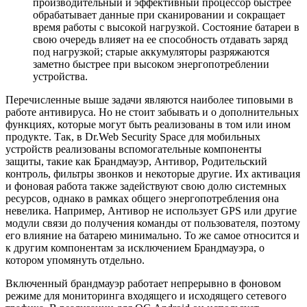
производительный и эффективный процессор быстрее
обрабатывает данные при сканировании и сокращает
время работы с высокой нагрузкой. Состояние батареи в
свою очередь влияет на ее способность отдавать заряд
под нагрузкой; старые аккумуляторы разряжаются
заметно быстрее при высоком энергопотреблении
устройства.
Перечисленные выше задачи являются наиболее типовыми в
работе антивируса. Но не стоит забывать и о дополнительных
функциях, которые могут быть реализованы в том или ином
продукте. Так, в Dr.Web Security Space для мобильных
устройств реализованы вспомогательные компоненты
защиты, такие как Брандмауэр, Антивор, Родительский
контроль, фильтры звонков и некоторые другие. Их активация
и фоновая работа также задействуют свою долю системных
ресурсов, однако в рамках общего энергопотребления она
невелика. Например, Антивор не использует GPS или другие
модули связи до получения команды от пользователя, поэтому
его влияние на батарею минимально. То же самое относится и
к другим компонентам за исключением Брандмауэра, о
котором упомянуть отдельно.
Включенный брандмауэр работает непрерывно в фоновом
режиме для мониторинга входящего и исходящего сетевого