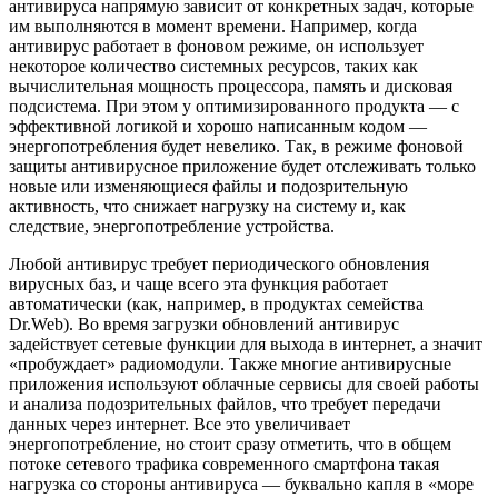
антивируса напрямую зависит от конкретных задач, которые
им выполняются в момент времени. Например, когда
антивирус работает в фоновом режиме, он использует
некоторое количество системных ресурсов, таких как
вычислительная мощность процессора, память и дисковая
подсистема. При этом у оптимизированного продукта — с
эффективной логикой и хорошо написанным кодом —
энергопотребления будет невелико. Так, в режиме фоновой
защиты антивирусное приложение будет отслеживать только
новые или изменяющиеся файлы и подозрительную
активность, что снижает нагрузку на систему и, как
следствие, энергопотребление устройства.
Любой антивирус требует периодического обновления
вирусных баз, и чаще всего эта функция работает
автоматически (как, например, в продуктах семейства
Dr.Web). Во время загрузки обновлений антивирус
задействует сетевые функции для выхода в интернет, а значит
«пробуждает» радиомодули. Также многие антивирусные
приложения используют облачные сервисы для своей работы
и анализа подозрительных файлов, что требует передачи
данных через интернет. Все это увеличивает
энергопотребление, но стоит сразу отметить, что в общем
потоке сетевого трафика современного смартфона такая
нагрузка со стороны антивируса — буквально капля в «море