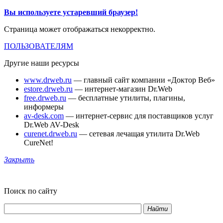
Вы используете устаревший браузер!
Страница может отображаться некорректно.
ПОЛЬЗОВАТЕЛЯМ
Другие наши ресурсы
www.drweb.ru
— главный сайт компании «Доктор Веб»
estore.drweb.ru
— интернет-магазин Dr.Web
free.drweb.ru
— бесплатные утилиты, плагины,
информеры
av-desk.com
— интернет-сервис для поставщиков услуг
Dr.Web AV-Desk
curenet.drweb.ru
— сетевая лечащая утилита Dr.Web
CureNet!
Закрыть
Поиск по сайту
Найти