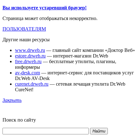
Вы используете устаревший браузер!
Страница может отображаться некорректно.
ПОЛЬЗОВАТЕЛЯМ
Другие наши ресурсы
www.drweb.ru
— главный сайт компании «Доктор Веб»
estore.drweb.ru
— интернет-магазин Dr.Web
free.drweb.ru
— бесплатные утилиты, плагины,
информеры
av-desk.com
— интернет-сервис для поставщиков услуг
Dr.Web AV-Desk
curenet.drweb.ru
— сетевая лечащая утилита Dr.Web
CureNet!
Закрыть
Поиск по сайту
Найти