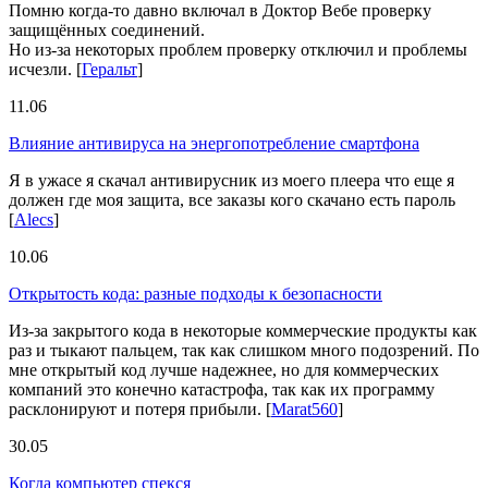
Помню когда-то давно включал в Доктор Вебе проверку
защищённых соединений.
Но из-за некоторых проблем проверку отключил и проблемы
исчезли.
[
Геральт
]
11.06
Влияние антивируса на энергопотребление смартфона
Я в ужасе я скачал антивирусник из моего плеера что еще я
должен где моя защита, все заказы кого скачано есть пароль
[
Alecs
]
10.06
Открытость кода: разные подходы к безопасности
Из-за закрытого кода в некоторые коммерческие продукты как
раз и тыкают пальцем, так как слишком много подозрений. По
мне открытый код лучше надежнее, но для коммерческих
компаний это конечно катастрофа, так как их программу
расклонируют и потеря прибыли.
[
Marat560
]
30.05
Когда компьютер спекся