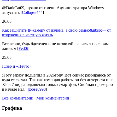
@DarkCat09, нужно от имени Администратора Windows
запустить
[
Collapse444
]
26.05
Как защитить IP-камеру от взлома, а свою семью&nbsp;— от
вторжения в частную жизнь
Все верно, будь бдителен и не позволяй шариться по своим
данным
[
Fed0t
]
25.05
Юзер и «Нечто»
Я эту заразу подцепил в 2026году. Вот сейчас разбираюсь от
куда ее скачал. Так как комп для работы он без интернета и на
XP и 7 виде.подключаю только смартфон. Спойпал примерно
в начале мая.
[
goose8998
]
Все комментарии
|
Мои комментарии
Графика