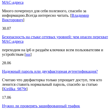
MAC-адреса
Много почерпнул для себя полезного, спасибо за
информацию.Всегда интересно читать.
[
Владимир
Викторович
]
30.07
Безопасность на стыке сетевых уровней: чем опасен перехват
MAC-адреса
переходим на ip6 и раздаём ключики всем пользователям и
устройствам
[
sss
]
28.06
Надежный пароль или двухфакторная аутентификация?
Считаю что двуфакторка только упрощает доступ, тем кто
ленится ставить нормальный пароль, спасибо за статью
[
Kirillka_9879t
]
17.06
Нужно ли проверять зашифрованный трафик