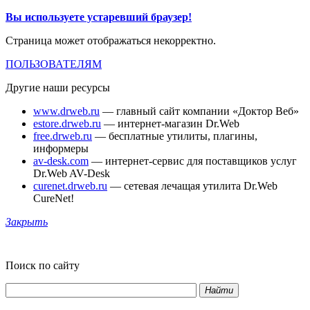
Вы используете устаревший браузер!
Страница может отображаться некорректно.
ПОЛЬЗОВАТЕЛЯМ
Другие наши ресурсы
www.drweb.ru
— главный сайт компании «Доктор Веб»
estore.drweb.ru
— интернет-магазин Dr.Web
free.drweb.ru
— бесплатные утилиты, плагины,
информеры
av-desk.com
— интернет-сервис для поставщиков услуг
Dr.Web AV-Desk
curenet.drweb.ru
— сетевая лечащая утилита Dr.Web
CureNet!
Закрыть
Поиск по сайту
Найти