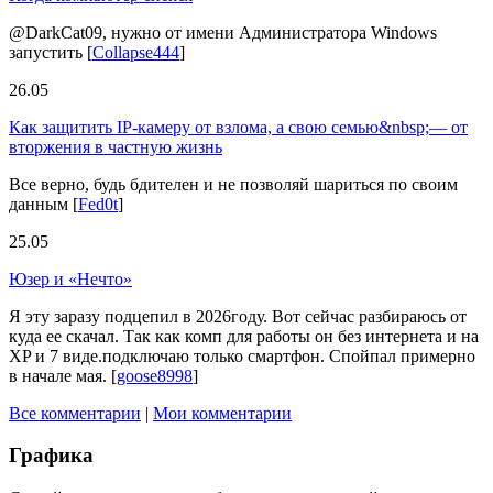
@DarkCat09, нужно от имени Администратора Windows
запустить
[
Collapse444
]
26.05
Как защитить IP-камеру от взлома, а свою семью&nbsp;— от
вторжения в частную жизнь
Все верно, будь бдителен и не позволяй шариться по своим
данным
[
Fed0t
]
25.05
Юзер и «Нечто»
Я эту заразу подцепил в 2026году. Вот сейчас разбираюсь от
куда ее скачал. Так как комп для работы он без интернета и на
XP и 7 виде.подключаю только смартфон. Спойпал примерно
в начале мая.
[
goose8998
]
Все комментарии
|
Мои комментарии
Графика