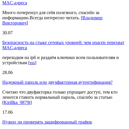
MAC-адреса
Много почерпнул для себя полезного, спасибо за
информацию.Всегда интересно читать.
[
Владимир
Викторович
]
30.07
Безопасность на стыке сетевых уровней: чем опасен перехват
MAC-адреса
переходим на ip6 и раздаём ключики всем пользователям и
устройствам
[
sss
]
28.06
Надежный пароль или двухфакторная аутентификация?
Считаю что двуфакторка только упрощает доступ, тем кто
ленится ставить нормальный пароль, спасибо за статью
[
Kirillka_9879t
]
17.06
Нужно ли проверять зашифрованный трафик