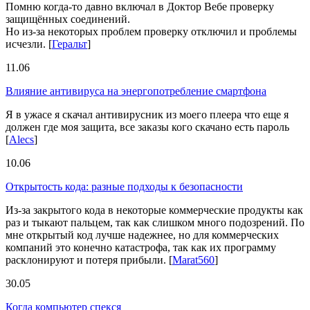
Помню когда-то давно включал в Доктор Вебе проверку
защищённых соединений.
Но из-за некоторых проблем проверку отключил и проблемы
исчезли.
[
Геральт
]
11.06
Влияние антивируса на энергопотребление смартфона
Я в ужасе я скачал антивирусник из моего плеера что еще я
должен где моя защита, все заказы кого скачано есть пароль
[
Alecs
]
10.06
Открытость кода: разные подходы к безопасности
Из-за закрытого кода в некоторые коммерческие продукты как
раз и тыкают пальцем, так как слишком много подозрений. По
мне открытый код лучше надежнее, но для коммерческих
компаний это конечно катастрофа, так как их программу
расклонируют и потеря прибыли.
[
Marat560
]
30.05
Когда компьютер спекся