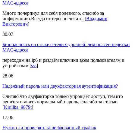
MAC-адреса
Много почерпнул для себя полезного, спасибо за
информацию.Всегда интересно читать.
[
Владимир
Викторович
]
30.07
Безопасность на стыке сетевых уровней: чем опасен перехват
MAC-адреса
переходим на ip6 и раздаём ключики всем пользователям и
устройствам
[
sss
]
28.06
Надежный пароль или двухфакторная аутентификация?
Считаю что двуфакторка только упрощает доступ, тем кто
ленится ставить нормальный пароль, спасибо за статью
[
Kirillka_9879t
]
17.06
Нужно ли проверять зашифрованный трафик