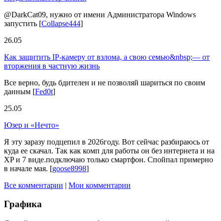
@DarkCat09, нужно от имени Администратора Windows
запустить
[
Collapse444
]
26.05
Как защитить IP-камеру от взлома, а свою семью&nbsp;— от
вторжения в частную жизнь
Все верно, будь бдителен и не позволяй шариться по своим
данным
[
Fed0t
]
25.05
Юзер и «Нечто»
Я эту заразу подцепил в 2026году. Вот сейчас разбираюсь от
куда ее скачал. Так как комп для работы он без интернета и на
XP и 7 виде.подключаю только смартфон. Спойпал примерно
в начале мая.
[
goose8998
]
Все комментарии
|
Мои комментарии
Графика