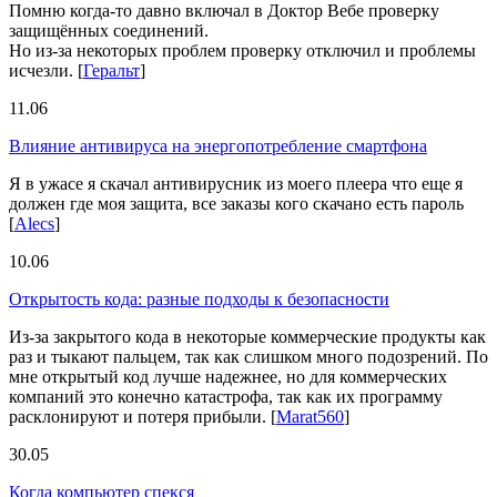
Помню когда-то давно включал в Доктор Вебе проверку
защищённых соединений.
Но из-за некоторых проблем проверку отключил и проблемы
исчезли.
[
Геральт
]
11.06
Влияние антивируса на энергопотребление смартфона
Я в ужасе я скачал антивирусник из моего плеера что еще я
должен где моя защита, все заказы кого скачано есть пароль
[
Alecs
]
10.06
Открытость кода: разные подходы к безопасности
Из-за закрытого кода в некоторые коммерческие продукты как
раз и тыкают пальцем, так как слишком много подозрений. По
мне открытый код лучше надежнее, но для коммерческих
компаний это конечно катастрофа, так как их программу
расклонируют и потеря прибыли.
[
Marat560
]
30.05
Когда компьютер спекся