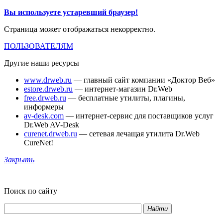
Вы используете устаревший браузер!
Страница может отображаться некорректно.
ПОЛЬЗОВАТЕЛЯМ
Другие наши ресурсы
www.drweb.ru
— главный сайт компании «Доктор Веб»
estore.drweb.ru
— интернет-магазин Dr.Web
free.drweb.ru
— бесплатные утилиты, плагины,
информеры
av-desk.com
— интернет-сервис для поставщиков услуг
Dr.Web AV-Desk
curenet.drweb.ru
— сетевая лечащая утилита Dr.Web
CureNet!
Закрыть
Поиск по сайту
Найти