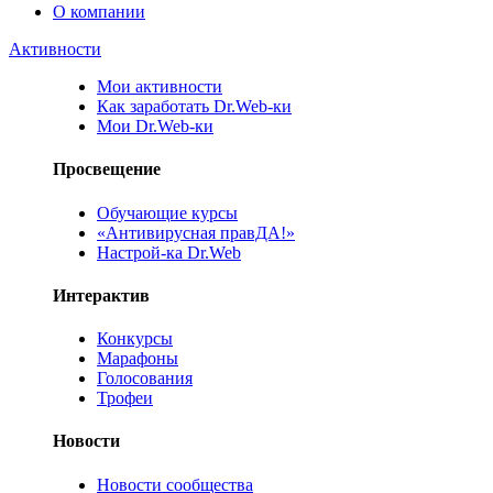
О компании
Активности
Мои активности
Как заработать Dr.Web-ки
Мои Dr.Web-ки
Просвещение
Обучающие курсы
«Антивирусная правДА!»
Настрой-ка Dr.Web
Интерактив
Конкурсы
Марафоны
Голосования
Трофеи
Новости
Новости сообщества