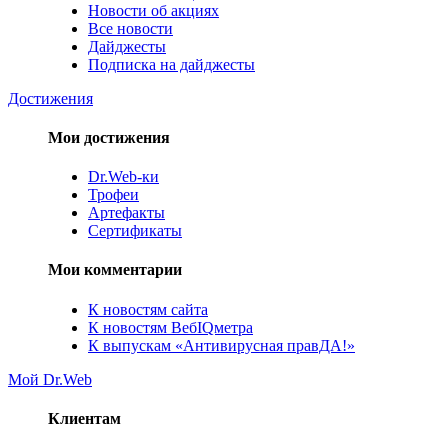
Новости об акциях
Все новости
Дайджесты
Подписка на дайджесты
Достижения
Мои достижения
Dr.Web-ки
Трофеи
Артефакты
Сертификаты
Мои комментарии
К новостям сайта
К новостям ВебIQметра
К выпускам «Антивирусная правДА!»
Мой Dr.Web
Клиентам