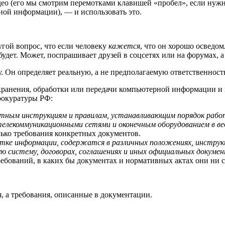
ео (его мы смотрим перемотками клавишей «пробел», если нужно 
ой информации), — и использовать это.
гой вопрос, что если человеку
кажется
, что он хорошо осведом
удет. Может, поспрашивает друзей в соцсетях или на форумах, а
у. Он определяет реальную, а не предполагаемую ответственност
хранения, обработки или передачи компьютерной информации и
рокуратуры РФ:
етным инструкциям и правилам, устанавливающим порядок работ
лекоммуникационными сетями и оконечным оборудованием в вед
ько требования конкретных документов.
отке информации, содержатся в различных положениях, инструкц
истему, договорах, соглашениях и иных официальных докумен
бований, в каких бы документах и нормативных актах они ни с
, а требования, описанные в документации.