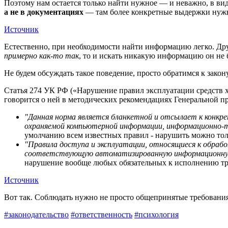
Поэтому нам остается только найти нужное — и неважно, в вид
а не в документациях
— там более конкретные выдержки нужн
Источник
Естественно, при необходимости найти информацию легко. Дру
примерно как-то так
, то и искать никакую информацию он не б
Не будем обсуждать такое поведение, просто обратимся к закон
Статья 274 УК РФ («Нарушение правил эксплуатации средств 
говорится о ней в методических рекомендациях Генеральной п
"Данная норма является бланкетной и отсылает к конкр
охраняемой компьютерной информации, информационно-те
умолчанию всем известных правил - нарушить можно тол
"Правила доступа и эксплуатации, относящиеся к обраб
соответствующую автоматизированную информационную с
нарушение вообще любых обязательных к исполнению тре
Источник
Вот так. Соблюдать нужно не просто общепринятые требования
#законодательство
#ответственность
#психология