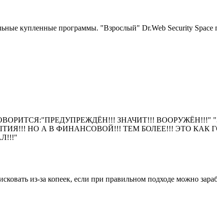
гальные купленные программы. "Взрослый" Dr.Web Security Space
ВОРИТСЯ:"ПРЕДУПРЕЖДЁН!!! ЗНАЧИТ!!! ВООРУЖЁН!!!" 
БЫТИЯ!!! НО А В ФИНАНСОВОЙ!!! ТЕМ БОЛЕЕ!!! ЭТО КА
Л!!!"
рисковать из-за копеек, если при правильном подходе можно за