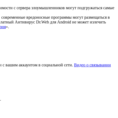
имости с сервера злоумышленников могут подгружаться самые
, современные вредоносные программы могут размещаться в
сплатный Антивирус Dr.Web для Android не может излечить
орня
».
ан с вашим аккаунтом в социальной сети.
Видео о связывании
.