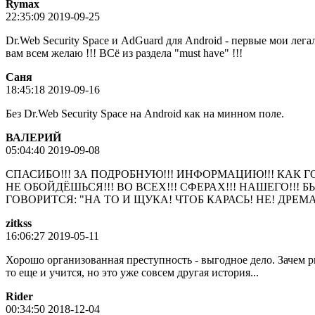
Rymax
22:35:09 2019-09-25
Dr.Web Security Space и AdGuard для Android - первые мои ле
вам всем желаю !!! ВСё из раздела "must have" !!!
Саня
18:45:18 2019-09-16
Без Dr.Web Security Space на Android как на минном поле.
ВАЛЕРИЙ
05:04:40 2019-09-08
СПАСИБО!!! ЗА ПОДРОБНУЮ!!! ИНФОРМАЦИЮ!!! КАК ГО
НЕ ОБОЙДЁШЬСЯ!!! ВО ВСЕХ!!! СФЕРАХ!!! НАШЕГО!!! 
ГОВОРИТСЯ: "НА ТО И ЩУКА! ЧТОБ КАРАСЬ! НЕ! ДРЕМА
zitkss
16:06:27 2019-05-11
Хорошо организованная преступность - выгодное дело. Зачем 
то еще и учится, но это уже совсем другая история...
Rider
00:34:50 2018-12-04