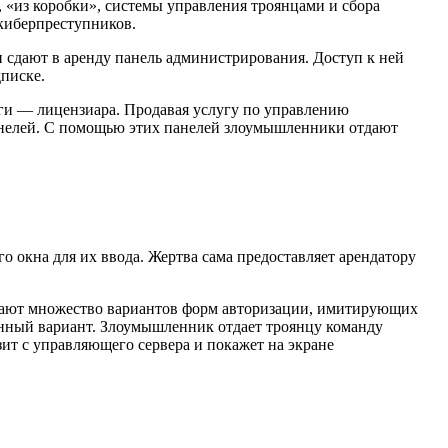
«из коробки», системы управления троянцами и сбора
киберпреступников.
и сдают в аренду панель администрирования. Доступ к ней
дписке.
ги — лицензиара. Продавая услугу по управлению
анелей. С помощью этих панелей злоумышленники отдают
о окна для их ввода. Жертва сама предоставляет арендатору
лагают множество вариантов форм авторизации, имитирующих
венный вариант. Злоумышленник отдает троянцу команду
зит с управляющего сервера и покажет на экране