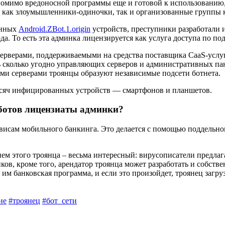
омимо вредоносной программы еще и готовой к использованию, 
 как злоумышленники-одиночки, так и организованные группы 
енных
Android.ZBot.1.origin
устройств, преступники разработали 
а. То есть эта админка лицензируется как услуга доступа по по
ерверами, поддерживаемыми на средства поставщика CaaS-услу
 сколько угодно управляющих серверов и административных п
и серверами троянцы образуют независимые подсети ботнета.
ысяч инфицированных устройств — смартфонов и планшетов.
-ботов лицензиаты админки?
рвисам мобильного банкинга. Это делается с помощью поддельног
нием этого троянца – весьма интересный: вирусописатели пред
ков, кроме того, арендатор троянца может разработать и собст
 им банковская программа, и если это произойдет, троянец загру
ие
#троянец
#бот_сети