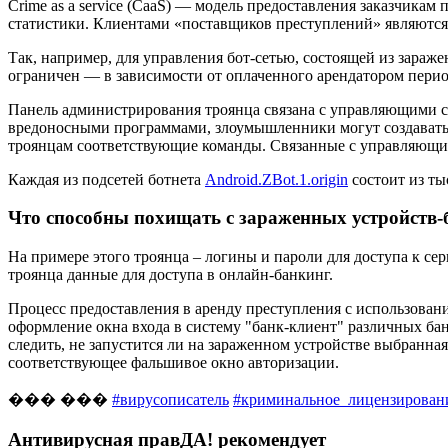
Crime as a service (CaaS)
— модель предоставления заказчикам п
статистики. Клиентами «поставщиков преступлений» являются
Так, например, для управления бот-сетью, состоящей из зараж
ограничен — в зависимости от оплаченного арендатором период
Панель администрирования троянца связана с управляющими с
вредоносными программами, злоумышленники могут создавать
троянцам соответствующие команды. Связанные с управляющим
Каждая из подсетей ботнета
Android.ZBot.1.origin
состоит из т
Что способны похищать с зараженных устройств
На примере этого троянца – логины и пароли для доступа к се
троянца данные для доступа в онлайн-банкинг.
Процесс предоставления в аренду преступления с использова
оформление окна входа в систему "банк-клиент" различных бан
следить, не запустится ли на зараженном устройстве выбранная
соответствующее фальшивое окно авторизации.
�
�
�
�
�
�
#вирусописатель
#криминальное_лицензирован
Антивирусная правДА! рекомендует