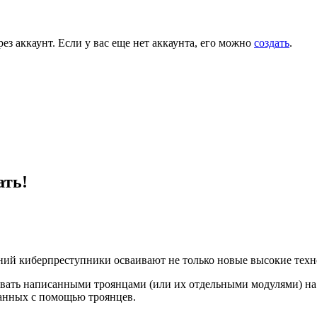
ез аккаунт. Если у вас еще нет аккаунта, его можно
создать
.
ать!
ний киберпреступники осваивают не только новые высокие техн
говать написанными троянцами (или их отдельными модулями) на
данных с помощью троянцев.