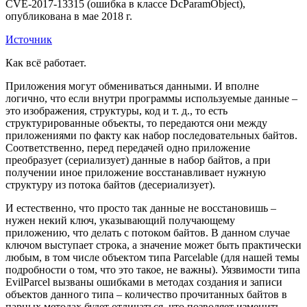
CVE-2017-13315 (ошибка в классе DcParamObject),
опубликована в мае 2018 г.
Источник
Как всё работает.
Приложения могут обмениваться данными. И вполне
логично, что если внутри программы используемые данные –
это изображения, структуры, код и т. д., то есть
структурированные объекты, то передаются они между
приложениями по факту как набор последовательных байтов.
Соответственно, перед передачей одно приложение
преобразует (сериализует) данные в набор байтов, а при
получении иное приложение восстанавливает нужную
структуру из потока байтов (десериализует).
И естественно, что просто так данные не восстановишь –
нужен некий ключ, указывающий получающему
приложению, что делать с потоком байтов. В данном случае
ключом выступает строка, а значение может быть практически
любым, в том числе объектом типа Parcelable (для нашей темы
подробности о том, что это такое, не важны). Уязвимости типа
EvilParcel вызваны ошибками в методах создания и записи
объектов данного типа – количество прочитанных байтов в
парных методах будет отличаться, что позволяет изменить