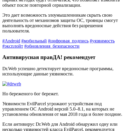
объект после повторной сериализации.
Это дает возможность злоумышленникам скрыть свою
деятельность от механизмов защиты ОС, троянцы смогут
выполнять вредоносные действия без разрешения
пользователя.
#Android
#мобильный
#цифровая_подпись
#уязвимость
#эксплойт
#обновления_безопасности
Антивирусная правДА! рекомендует
Dr.Web успешно детектирует вредоносные программы,
использующие данные уязвимости.
Но береженого бог бережет.
Уязвимости EvilParcel угрожают устройствам под
управлением ОС Android версий 5.0–8.1, на которых не
установлены обновления от мая 2018 года и более поздние.
Если антивирус Dr.Web для Android обнаружил одну или
несколько уязвимостей класса EvilParcel, рекомендуется