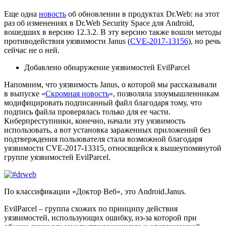
Еще одна
новость
об обновлении в продуктах Dr.Web: на этот
раз об изменениях в Dr.Web Security Space для Android,
вошедших в версию 12.3.2. В эту версию также вошли методы
противодействия уязвимости Janus (
CVE-2017-13156
), но речь
сейчас не о ней.
Добавлено обнаружение уязвимостей EvilParcel
Напомним, что уязвимость Janus, о которой мы рассказывали
в выпуске «
Скромная новость
», позволяла злоумышленникам
модифицировать подписанный файл благодаря тому, что
подпись файла проверялась только для ее части.
Киберпреступники, конечно, начали эту уязвимость
использовать, а вот установка зараженных приложений без
подтверждения пользователя стала возможной благодаря
уязвимости CVE-2017-13315, относящейся к вышеупомянутой
группе уязвимостей EvilParcel.
По классификации «Доктор Веб», это Android.Janus.
EvilParcel – группа схожих по принципу действия
уязвимостей, использующих ошибку, из-за которой при