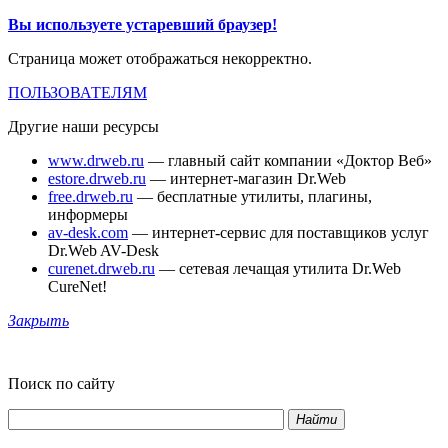
Вы используете устаревший браузер!
Страница может отображаться некорректно.
ПОЛЬЗОВАТЕЛЯМ
Другие наши ресурсы
www.drweb.ru
— главный сайт компании «Доктор Веб»
estore.drweb.ru
— интернет-магазин Dr.Web
free.drweb.ru
— бесплатные утилиты, плагины,
информеры
av-desk.com
— интернет-сервис для поставщиков услуг
Dr.Web AV-Desk
curenet.drweb.ru
— сетевая лечащая утилита Dr.Web
CureNet!
Закрыть
Поиск по сайту
Найти