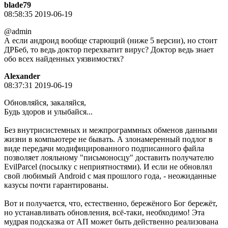
blade79
08:58:35 2019-06-19
@admin
А если андроид вообще старющий (ниже 5 версии), но стоит
ДРБеб, то ведь доктор перехватит вирус? Доктор ведь знает
обо всех найденных уязвимостях?
Alexander
08:37:31 2019-06-19
Обновляйся, закаляйся,
Будь здоров и улыбайся...
Без внутрисистемных и межпрограммных обменов данными
жизни в компьютере не бывать. А злонамеренный подлог в
виде передачи модифицированного подписанного файла
позволяет лояльному "письмоносцу" доставить получателю
EvilParcel (посылку с неприятностями). И если не обновлял
свой любимый Android с мая прошлого года, - неожиданные
казусы почти гарантированы.
Вот и получается, что, естественно, бережёного Бог бережёт,
но устанавливать обновления, всё-таки, необходимо! Эта
мудрая подсказка от АП может быть действенно реализована