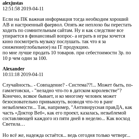
alexjustas
12:51:58 2019-04-11
Если на ПК важная информация тогда необходим хороший
АВ и настроенный фаервол. Опять же неплохо бы перестать
ходить по сомнительным сайтам. Ну и как следствие все
упирается в финансовый вопрос- а играть в игры хочется
кино посмотреть музыку послушать. так что я за
снижение(глобальное) на IT продукцию.
по мне лучше продать 10 товаров. при себестоимости 3р. по
10 р чем один за 100.
Alexander
10:11:18 2019-04-11
Случайность.. - Совпадение? - Система??!... Может быть, по-
гамлетовски, - "неладно что-то в датском королевстве"?
Конечно, всякое бывает, и ко многому человек может
безосновательно привыкнуть, возводя что-то в ранг
незыблемости... Так, например, "Антивирусная правДА, как
часть «Доктор Веб», как его проект, казалась, незыблемой
составляющей каждого из пяти дней в неделю... Как восход
Светила…
Но всё же, надежда остаётся... ведь сегодня только четверг...