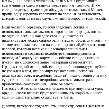
КАЖДОГО, разве я успокоюсь, если у меня будет защита
всего лишь от одного вируса, когда имя им - легион. :)) Уж
если доводить ситуацию до абсурда, то только так. :) Может,
проще одну хорошую колотушку на свою ЭВМ установить,
которая сгодится на все случаи жизни? Вопрос риторический.
Если честно и серьёзно, то если следовать логике и
использовать доказательство от противного (правда, логика
не одна на всех, а у каждого своя, и у некоторых
индивидуумов может сильно отличаться от общепринятой :) ),
то мне очень кажется, что на свете вряд ли найдётся хоть один
человек, который всерьёз и целенаправленно будет
использовать и создавать подобную с индивидуальным
подходом "защиту" от вирусов, особенно если для него не
пустой звук словосочетание "неверный сетевой путь".
Правда, с одной оговоркой, если данный индивидуум глубоко
не убеждён в том, что по миру гуляют лишь несколько
десятков вирусов, и подобная "защита" лишь от одного из них
существенно повысит непробиваемость компьютера в
процентном соотношении. Такие бывают?
Поэтому всё это мне кажется несколько притянутым за уши,
вряд ли кто-то всерьёз будет воспринимать подобный совет,
если он действительно существует в Сети.
@admin, интересно тогда узнать, какие ещё советы даются на