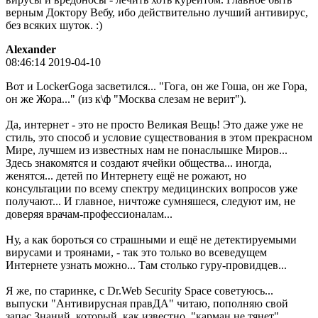
верным Доктору Вебу, ибо действительно лучший антивирус,
без всяких шуток. :)
Alexander
08:46:14 2019-04-10
Вот и LockerGoga засветился... "Гога, он же Гоша, он же Гора,
он же Жора..." (из к\ф "Москва слезам не верит").
Да, интернет - это не просто Великая Вещь! Это даже уже не
стиль, это способ и условие существования в этом прекрасном
Мире, лучшем из известных нам не понаслышке Миров...
Здесь знакомятся и создают ячейки общества... иногда,
женятся... детей по Интернету ещё не рожают, но
консультации по всему спектру медицинских вопросов уже
получают... И главное, ничтоже сумняшеся, следуют им, не
доверяя врачам-профессионалам...
Ну, а как бороться со страшными и ещё не детектируемыми
вирусами и троянами, - так это только во всеведущем
Интернете узнать можно... Там столько гуру-провидцев...
Я же, по старинке, с Dr.Web Security Space советуюсь...
выпуски "Антивирусная правДА" читаю, пополняю свой
запас Знаний, который, как известно, "карман не тянет"...