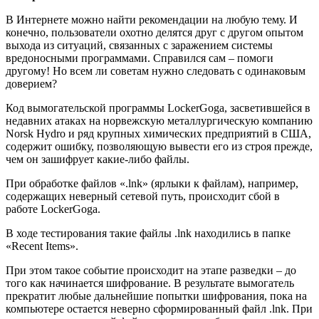
В Интернете можно найти рекомендации на любую тему. И
конечно, пользователи охотно делятся друг с другом опытом
выхода из ситуаций, связанных с заражением системы
вредоносными программами. Справился сам – помоги
другому! Но всем ли советам нужно следовать с одинаковым
доверием?
Код вымогательской программы LockerGoga, засветившейся в
недавних атаках на норвежскую металлургическую компанию
Norsk Hydro и ряд крупных химических предприятий в США,
содержит ошибку, позволяющую вывести его из строя прежде,
чем он зашифрует какие-либо файлы.
При обработке файлов «.lnk» (ярлыки к файлам), например,
содержащих неверный сетевой путь, происходит сбой в
работе LockerGoga.
В ходе тестирования такие файлы .lnk находились в папке
«Recent Items».
При этом такое событие происходит на этапе разведки – до
того как начинается шифрование. В результате вымогатель
прекратит любые дальнейшие попытки шифрования, пока на
компьютере остается неверно сформированный файл .lnk. При