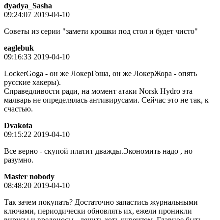
dyadya_Sasha
09:24:07 2019-04-10
Советы из серии "замети крошки под стол и будет чисто"
eaglebuk
09:16:33 2019-04-10
LockerGoga - он же ЛокерГоша, он же ЛокерЖора - опять
русские хакеры).
Справедливости ради, на момент атаки Norsk Hydro эта
малварь не определялась антивирусами. Сейчас это не так, к
счастью.
Dvakota
09:15:22 2019-04-10
Все верно - скупой платит дважды.Экономить надо , но
разумно.
Master nobody
08:48:20 2019-04-10
Так зачем покупать? Достаточно запастись журнальными
ключами, периодически обновлять их, ежели проникли
вирусы и вредоносы - лечить хоть куреитом. Главное быть