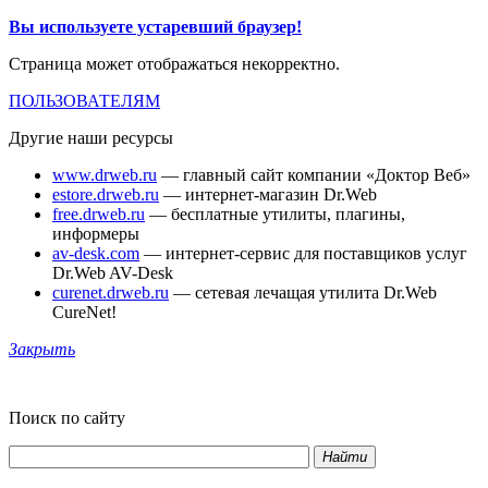
Вы используете устаревший браузер!
Страница может отображаться некорректно.
ПОЛЬЗОВАТЕЛЯМ
Другие наши ресурсы
www.drweb.ru
— главный сайт компании «Доктор Веб»
estore.drweb.ru
— интернет-магазин Dr.Web
free.drweb.ru
— бесплатные утилиты, плагины,
информеры
av-desk.com
— интернет-сервис для поставщиков услуг
Dr.Web AV-Desk
curenet.drweb.ru
— сетевая лечащая утилита Dr.Web
CureNet!
Закрыть
Поиск по сайту
Найти