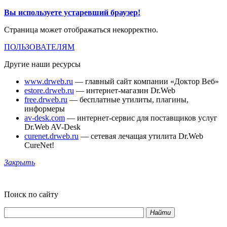
Вы используете устаревший браузер!
Страница может отображаться некорректно.
ПОЛЬЗОВАТЕЛЯМ
Другие наши ресурсы
www.drweb.ru
— главный сайт компании «Доктор Веб»
estore.drweb.ru
— интернет-магазин Dr.Web
free.drweb.ru
— бесплатные утилиты, плагины,
информеры
av-desk.com
— интернет-сервис для поставщиков услуг
Dr.Web AV-Desk
curenet.drweb.ru
— сетевая лечащая утилита Dr.Web
CureNet!
Закрыть
Поиск по сайту
Найти