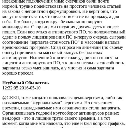
незаконные подключения мимо счетчиков были почти
нормой, трудно подействовать на простого человека статьей
из закона с непонятной формулировкой. Не верят они, что
могут посадить за то, что делают все и не на продажу, а для
себя. Тем более, когда вокруг безнаказанно воруют
миллиардами. С юрлицами ситуация другая- здесь процесс
пошел. Если коснуться антивирусного ПО, то положительный
сдвиг в пользу лицензирования ПО в-первую очередь сыграли
соотношение "зарплата-стоимость ПО" и массовый наплыв
вредоносных программ. Спад спроса на лицензии (по своему
опыту) пришелся на массовый выпуск бесплатных
антивирусов. Нынешний кризис тоже ударил по спросу на
лицензии антивирусного ПО, т.к. покупательная способность
зарплаты резко уменьшилась, а у многих и сама зарплата
хорошо просела.
Неуёмный Обыватель
12:22:05 2016-05-10
@GREII, тоже когда-то пользовался демо-версиями, либо так
называемыми "журнальными" версиями. Но с течением
времени, накладываемые ими ограничения стали напрягать.
Организовывать годовой кругооборот антивирусов разных
вендоров - это и лишние траты своего времени, а в тот
момент, когда мне это надоело, это еще и был вопрос трафика,