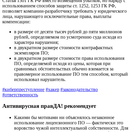
Статья 1301 ГК РФ
вместо возмещения убытков, но наряду с
использованием способов защиты ст. 1252, 1253 ГК РФ,
позволяет компании-разработчику требовать у юридического
лица, нарушающего исключительные права, выплаты
компенсации:
в размере от десяти тысяч рублей до пяти миллионов
рублей, определяемом по усмотрению суда исходя из
характера нарушения;
в двукратном размере стоимости контрафактных
экземпляров ПО;
в двукратном размере стоимости права использования
ПО, определяемой исходя из цены, которая при
сравнимых обстоятельствах обычно взимается за
правомерное использование ПО тем способом, который
использовал нарушитель.
#киберпреступление
#хакер
#законодательство
#ответственность
Антивирусная правДА! рекомендует
Какими бы мотивами ни объяснялось незаконное
использование лицензионного ПО — фактически это
воровство чужой интеллектуальной собственности. Для