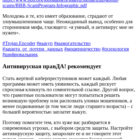
scams/BBB-ScamProgram-Infographic.pdf
Молодежь и те, кто имеет образование, страдают от
злоумышленников чаще. Неожиданный вывод, особенно для
сторонников мифа, гласящего: «я умный, и антивирус мне не
нужен».
#Trojan.Encoder
#выкуп
#вымогательство
#защита_от_потери_данных
#мошенничество
#психология
#шифровальщик
Антивирусная правДА! рекомендует
Стать жертвой киберпреступников может каждый. Любая
программа может иметь уязвимость, каждый рискует
спросонья кликнуть по сомнительной ссылке. Другой вопрос,
что грамотные пользователи могут попытаться решить
возникшую проблему или распознать уловки мошенников, а
менее подкованные (в том числе люди старшего возраста) – с
большей вероятностью заплатят выкуп.
Поэтому помогите тем, кто хуже вас разбирается в
современных угрозах, с выбором средств защиты. Настройте
антивирусную защиту, запарольте ее и не говорите этот