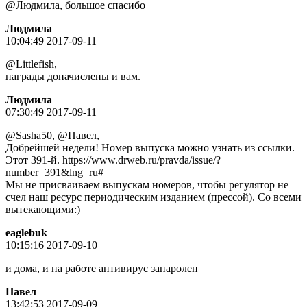
@Людмила, большое спасибо
Людмила
10:04:49 2017-09-11
@Littlefish,
награды доначислены и вам.
Людмила
07:30:49 2017-09-11
@Sasha50, @Пaвeл,
Добрейшей недели! Номер выпуска можно узнать из ссылки.
Этот 391-й. https://www.drweb.ru/pravda/issue/?
number=391&lng=ru#_=_
Мы не присваиваем выпускам номеров, чтобы регулятор не
счел наш ресурс периодическим изданием (прессой). Со всеми
вытекающими:)
eaglebuk
10:15:16 2017-09-10
и дома, и на работе антивирус запаролен
Пaвeл
13:42:53 2017-09-09