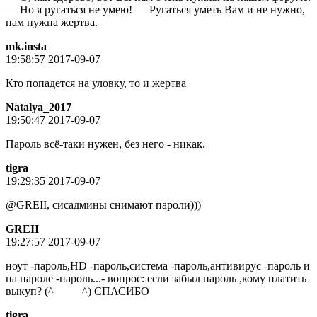
— Но я ругаться не умею! — Ругаться уметь Вам и не нужно,
нам нужна жертва.
mk.insta
19:58:57 2017-09-07
Кто попадется на уловку, то и жертва
Natalya_2017
19:50:47 2017-09-07
Пароль всё-таки нужен, без него - никак.
tigra
19:29:35 2017-09-07
@GREII, сисадмины снимают пароли)))
GREII
19:27:57 2017-09-07
ноут -пароль,HD -пароль,система -пароль,антивирус -пароль и
на пароле -пароль...- вопрос: если забыл пароль ,кому платить
выкуп? (^_____^) СПАСИБО
tigra