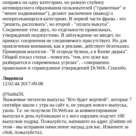
опираясь на одну категорию, но разную глубину
антивирусного образования пользователей ("грамотные" и
"менее подкованные"), делают заключение (вывод) о
непересекающихся категориях. В первой части фразы - это
"решить, распознать", во второй - "оплата выкупа".
Соединение этих двух, по отдельности правильных,
утверждений недопустимо. В заблуждение не введет, но
привкус соединения не соединяемого присутствует. Но для
привлечения внимания, как в рекламе, действует безотказно.
Примерная аналогия - "В огороде бузина, а в Киеве дядька".
Общий посыл статьи - помогать "тем, кто хуже вас
разбирается в современных угрозах", - совершенно
правильное и справедливое утверждений Dr.Web. Спасибо.
Людмила
12:02:44 2017-09-08
@Sasha50,
Уважаемые читатели выпуска "Кто будет жертвой", которые 7
сентября зашли с утра на сайт и, не увидев нового выпуска,
ушли. Т.е. не получили Dr.Web-ки за комментирование
выпуска в день публикации и у кого нарушен подсчет 100
выпусков подряд. Пожалуйста, напишите на адрес @admin об
этом - мы исправим начисление наград для вас. Извините за
сбой, пожалуйста:(.