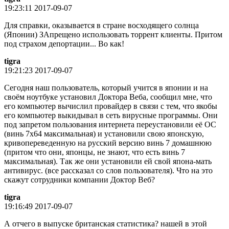
19:23:11 2017-09-07
Для справки, оказывается в стране восходящего солнца
(Японии) ЗАпрещено использовать торрент клиенты. Притом
под страхом депортации... Во как!
tigra
19:21:23 2017-09-07
Сегодня наш пользователь, который учится в японии и на
своём ноутбуке установил Доктора Веба, сообщил мне, что
его компьютер вычислил провайдер в связи с тем, что якобы
его компьютер выкидывал в сеть вирусные программы. Они
под запретом пользования интернета переустановили её ОС
(винь 7х64 максимальная) и установили свою японскую,
кривопереведенную на русский версию винь 7 домашнюю
(притом что они, японцы, не знают, что есть винь 7
максимальная). Так же они установили ей свой япона-мать
антивирус. (все рассказал со слов пользователя). Что на это
скажут сотрудники компании Доктор Веб?
tigra
19:16:49 2017-09-07
А отчего в выпуске британская статистика? нашей в этой