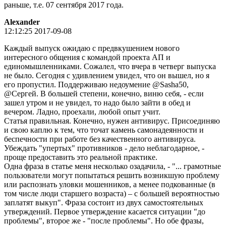
раньше, т.е. 07 сентября 2017 года.
Alexander
12:12:25 2017-09-08
Каждый выпуск ожидаю с предвкушением нового
интересного общения с командой проекта АП и
единомышленниками. Сожалел, что вчера в четверг выпуска
не было. Сегодня с удивлением увидел, что он вышел, но я
его пропустил. Поддерживаю недоумение @Sasha50,
@Сергей. В большей степени, конечно, виню себя, - если
зашел утром и не увидел, то надо было зайти в обед и
вечером. Ладно, проехали, любой опыт учит.
Статья правильная. Конечно, нужен антивирус. Присоединяю
и свою каплю к тем, что точат камень самонадеянности и
беспечности при работе без качественного антивируса.
Убеждать "упертых" противников - дело неблагодарное, -
проще предоставить это реальной практике.
Одна фраза в статье меня несколько озадачила, - "... грамотные
пользователи могут попытаться решить возникшую проблему
или распознать уловки мошенников, а менее подкованные (в
том числе люди старшего возраста) – с большей вероятностью
заплатят выкуп". Фраза состоит из двух самостоятельных
утверждений. Первое утверждение касается ситуации "до
проблемы", второе же - "после проблемы". Но обе фразы,