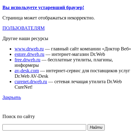
Вы используете устаревший браузер!
Страница может отображаться некорректно.
ПОЛЬЗОВАТЕЛЯМ
Другие наши ресурсы
www.drweb.ru
— главный сайт компании «Доктор Веб»
estore.drweb.ru
— интернет-магазин Dr.Web
free.drweb.ru
— бесплатные утилиты, плагины,
информеры
av-desk.com
— интернет-сервис для поставщиков услуг
Dr.Web AV-Desk
curenet.drweb.ru
— сетевая лечащая утилита Dr.Web
CureNet!
Закрыть
Поиск по сайту
Найти