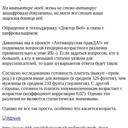
На компьютере моей жены не стоял антивирус
зашифровало документы, на моем же стоит ваша
лицензия доктор веб.
Обращение в техподдержку «Доктор Веб» в связи с
шифровальщиком
Давненько мы в проекте «Антивирусная правДА!» не
поднимали вопросов гендерно-возрастного различия
применительно к теме ИБ:-). Если задаться вопросом, кто в
большей, а кто в меньшей степени уязвим для
вирусописателей, то один из вариантов ответа будет таков:
Согласно исследованию готовность платить (выкуп - прим.
ред.) в среднем выше для женщин (в среднем 326 фунтов), чем
мужчины (в среднем 233 фунта стерлингов). С другой
стороны, готовность платить злоумышленникам возрастает с
возрастом (коэффициент корреляции 0,07). Однако эти
различия не являются статистически значимыми.
Однако не все так просто, особенно что касается возраста.
https://www.bbb.org/globalassets/shared/media/truth-about-