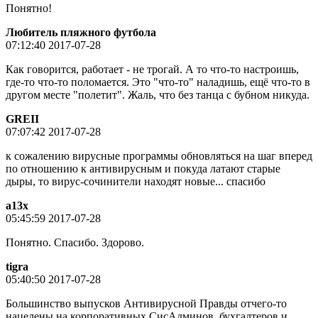
Понятно!
Любитель пляжного футбола
07:12:40 2017-07-28
Как говорится, работает - не трогай. А то что-то настроишь,
где-то что-то поломается. Это "что-то" наладишь, ещё что-то в
другом месте "полетит". Жаль, что без танца с бубном никуда.
GREII
07:07:42 2017-07-28
к сожалению вирусные программы обновляться на шаг вперед
по отношению к антивирусным и покуда латают старые
дыры, то вирус-сочинители находят новые... спасибо
a13x
05:45:59 2017-07-28
Понятно. Спасибо. Здорово.
tigra
05:40:50 2017-07-28
Большинство выпусков Антивирусной Правды отчего-то
нацелены на корпоративных СисАдминов, бухгалтеров и