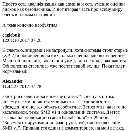
Просто есть квалификация как админа и есть умение оценки
рисков как безопасника. И вот вторая часть про всему миру
очень в плохом состоянии
А тема конечно необъятная
eaglebuk
12:01:10 2017-07-28
К счастью, эпидемии не затронули, хотя системы стоят старые
(XP, 7) и обновления на них только специально выпущенные
Microsoft поставил, так-то они уже давно не поддерживаются.
Обновления ставились уже после первой волны. Пока полёт
нормальный.
Alexander
11:44:27 2017-07-28
Заинтриговали слова в начале статьи: "... выпуск о том,
почему в сети остаются уязвимости ...". Удивился, т.к.
убежден, что нельзя объять необъятное. Затронуты, да и то по
касательной, темы SMB v1 и обновлений системы. Дается
ссылка на публикацию сайта habrahabr.ru" от 29 июня
"Боремся с вирусами и инфраструктурой, или отключение
SMB v1". Приводится один из комментариев, на мой взгляд,