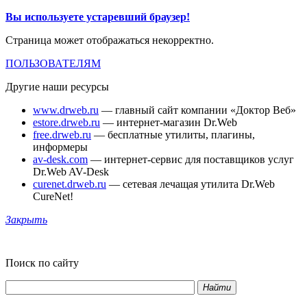
Вы используете устаревший браузер!
Страница может отображаться некорректно.
ПОЛЬЗОВАТЕЛЯМ
Другие наши ресурсы
www.drweb.ru
— главный сайт компании «Доктор Веб»
estore.drweb.ru
— интернет-магазин Dr.Web
free.drweb.ru
— бесплатные утилиты, плагины,
информеры
av-desk.com
— интернет-сервис для поставщиков услуг
Dr.Web AV-Desk
curenet.drweb.ru
— сетевая лечащая утилита Dr.Web
CureNet!
Закрыть
Поиск по сайту
Найти