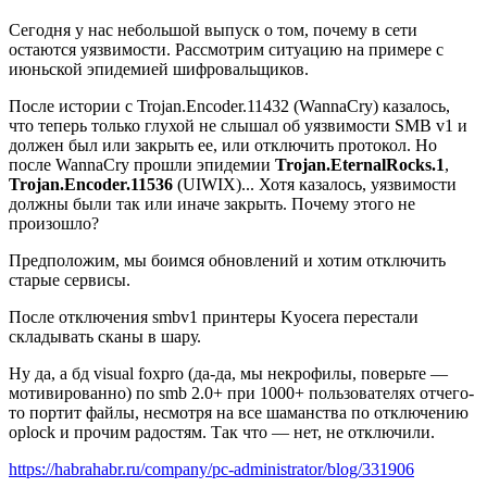
Сегодня у нас небольшой выпуск о том, почему в сети
остаются уязвимости. Рассмотрим ситуацию на примере с
июньской эпидемией шифровальщиков.
После истории с
Trojan.Encoder.11432
(WannaCry) казалось,
что теперь только глухой не слышал об уязвимости SMB v1 и
должен был или закрыть ее, или отключить протокол. Но
после WannaCry прошли эпидемии
Trojan.EternalRocks.1
,
Trojan.Encoder.11536
(UIWIX)... Хотя казалось, уязвимости
должны были так или иначе закрыть. Почему этого не
произошло?
Предположим, мы боимся обновлений и хотим отключить
старые сервисы.
После отключения smbv1 принтеры Kyocera перестали
складывать сканы в шару.
Ну да, а бд visual foxpro (да-да, мы некрофилы, поверьте —
мотивированно) по smb 2.0+ при 1000+ пользователях отчего-
то портит файлы, несмотря на все шаманства по отключению
oplock и прочим радостям. Так что — нет, не отключили.
https://habrahabr.ru/company/pc-administrator/blog/331906