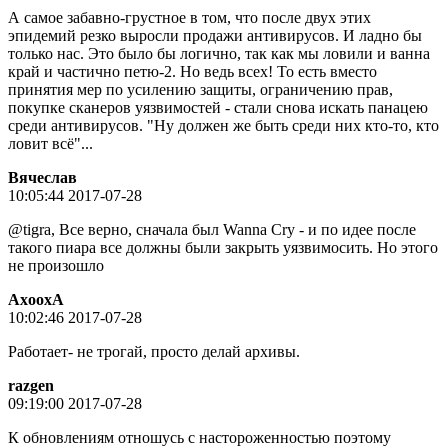
А самое забавно-грустное в том, что после двух этих
эпидемий резко выросли продажи антивирусов. И ладно бы
только нас. Это было бы логично, так как мы ловили и ванна
край и частично петю-2. Но ведь всех! То есть вместо
принятия мер по усилению защиты, ограничению прав,
покупке сканеров уязвимостей - стали снова искать панацею
среди антивирусов. "Ну должен же быть среди них кто-то, кто
ловит всё"...
Вячeслaв
10:05:44 2017-07-28
@tigra, Все верно, сначала был Wanna Cry - и по идее после
такого пиара все должны были закрыть уязвимосить. Но этого
не произошло
AxooxA
10:02:46 2017-07-28
Работает- не трогай, просто делай архивы.
razgen
09:19:00 2017-07-28
К обновлениям отношусь с настороженностью поэтому