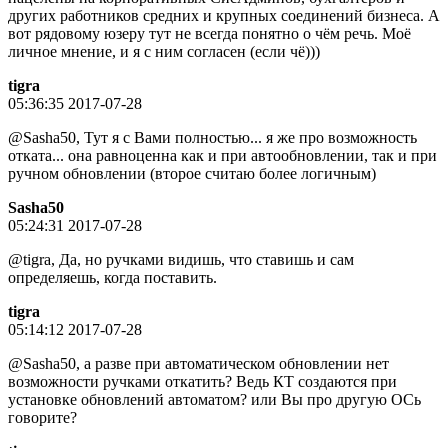
других работников средних и крупных соединений бизнеса. А
вот рядовому юзеру тут не всегда понятно о чём речь. Моё
личное мнение, и я с ним согласен (если чё)))
tigra
05:36:35 2017-07-28
@Sasha50, Тут я с Вами полностью... я же про возможность
отката... она равноценна как и при автообновлении, так и при
ручном обновлении (второе считаю более логичным)
Sasha50
05:24:31 2017-07-28
@tigra, Да, но ручками видишь, что ставишь и сам
определяешь, когда поставить.
tigra
05:14:12 2017-07-28
@Sasha50, а разве при автоматическом обновлении нет
возможности ручками откатить? Ведь КТ создаются при
установке обновлений автоматом? или Вы про другую ОСь
говорите?