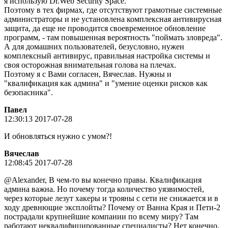
я использую Dr.Web Security Space.
Поэтому в тех фирмах, где отсутствуют грамотные системные
администраторы и не установлена комплексная антивирусная
защита, да еще не проводится своевременное обновление
программ, - там повышенная вероятность "поймать зловреда".
А для домашних пользователей, безусловно, нужен
комплексный антивирус, правильная настройка системы и
своя осторожная внимательная голова на плечах.
Поэтому я с Вами согласен, Вячеслав. Нужны и
"квалификация как админа" и "умение оценки рисков как
безопасника".
Пaвeл
12:30:13 2017-07-28
И обновляться нужно с умом?!
Вячeслaв
12:08:45 2017-07-28
@Alexander, В чем-то вы конечно правы. Квалификация
админа важна. Но почему тогда количество уязвимостей,
через которые лезут хакеры и трояны с сети не снижается и в
ходу древнющие эксплойты? Почему от Ванна Края и Пети-2
пострадали крупнейшие компании по всему миру? Там
работают неквалифицированные специалисты? Нет конечно.