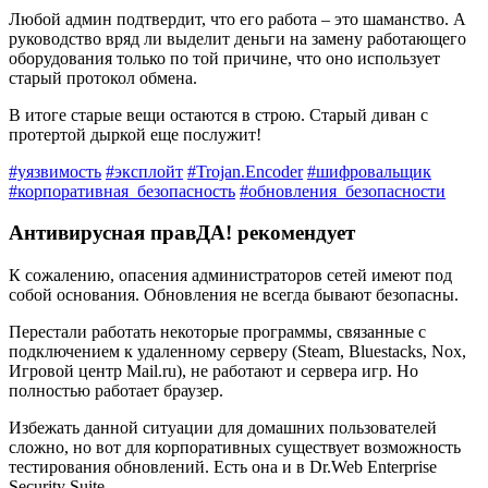
Любой админ подтвердит, что его работа – это шаманство. А
руководство вряд ли выделит деньги на замену работающего
оборудования только по той причине, что оно использует
старый протокол обмена.
В итоге старые вещи остаются в строю. Старый диван с
протертой дыркой еще послужит!
#уязвимость
#эксплойт
#Trojan.Encoder
#шифровальщик
#корпоративная_безопасность
#обновления_безопасности
Антивирусная правДА! рекомендует
К сожалению, опасения администраторов сетей имеют под
собой основания. Обновления не всегда бывают безопасны.
Перестали работать некоторые программы, связанные с
подключением к удаленному серверу (Steam, Bluestacks, Nox,
Игровой центр Mail.ru), не работают и сервера игр. Но
полностью работает браузер.
Избежать данной ситуации для домашних пользователей
сложно, но вот для корпоративных существует возможность
тестирования обновлений. Есть она и в Dr.Web Enterprise
Security Suite.