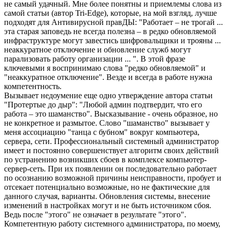
не самый удачный. Мне более понятны и приемлемы слова из
самой статьи (автор Tri-Edge), которые, на мой взгляд, лучше
подходят для Антивирусной правДЫ: "Работает – не трогай ...
эта старая заповедь не всегда полезна – в редко обновляемой
инфраструктуре могут завестись шифровальщики и трояны ...
неаккуратное отключение и обновление служб могут
парализовать работу организации ... ". В этой фразе
ключевыми я воспринимаю слова "редко обновляемой" и
"неаккуратное отключение". Везде и всегда в работе нужна
компетентность.
Вызывает недоумение еще одно утверждение автора статьи
"Протертые до дыр": "Любой админ подтвердит, что его
работа – это шаманство". Высказывание - очень образное, но
не конкретное и размытое. Слово "шаманство" вызывает у
меня ассоциацию "танца с бубном" вокруг компьютера,
сервера, сети. Профессиональный системный администратор
имеет и постоянно совершенствует алгоритм своих действий
по устранению возникших сбоев в комплексе компьютер-
сервер-сеть. При их появлении он последовательно работает
по осознанию возможной причины неисправности, пробует и
отсекает потенциально возможные, но не фактические для
данного случая, варианты. Обновления системы, внесение
изменений в настройках могут и не быть источником сбоя.
Ведь после "этого" не означает в результате "этого".
Компетентную работу системного администратора, по моему,