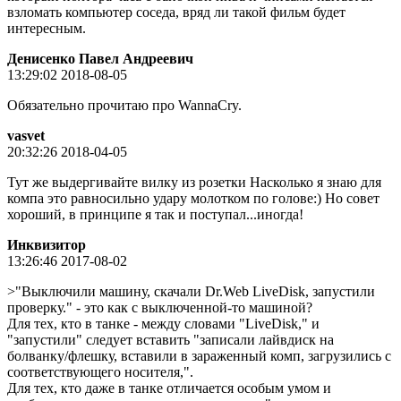
взломать компьютер соседа, вряд ли такой фильм будет
интересным.
Денисенко Павел Андреевич
13:29:02 2018-08-05
Обязательно прочитаю про WannaCry.
vasvet
20:32:26 2018-04-05
Тут же выдергивайте вилку из розетки Насколько я знаю для
компа это равносильно удару молотком по голове:) Но совет
хороший, в принципе я так и поступал...иногда!
Инквизитор
13:26:46 2017-08-02
>"Выключили машину, скачали Dr.Web LiveDisk, запустили
проверку." - это как с выключенной-то машиной?
Для тех, кто в танке - между словами "LiveDisk," и
"запустили" следует вставить "записали лайвдиск на
болванку/флешку, вставили в зараженный комп, загрузились с
соответствующего носителя,".
Для тех, кто даже в танке отличается особым умом и