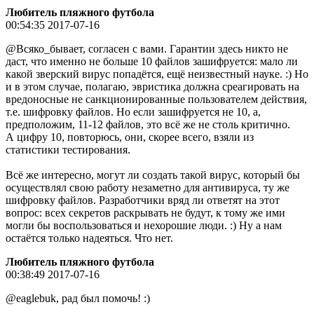
Любитель пляжного футбола
00:54:35 2017-07-16
@Всяко_бывает, согласен с вами. Гарантии здесь никто не
даст, что именно не больше 10 файлов зашифруется: мало ли
какой зверский вирус попадётся, ещё неизвестный науке. :) Но
и в этом случае, полагаю, эвристика должна среагировать на
вредоносные не санкционированные пользователем действия,
т.е. шифровку файлов. Но если зашифруется не 10, а,
предположим, 11-12 файлов, это всё же не столь критично.
А цифру 10, повторюсь, они, скорее всего, взяли из
статистики тестирования.
Всё же интересно, могут ли создать такой вирус, который бы
осуществлял свою работу незаметно для антивируса, ту же
шифровку файлов. Разработчики вряд ли ответят на этот
вопрос: всех секретов раскрывать не будут, к тому же ими
могли бы воспользоваться и нехорошие люди. :) Ну а нам
остаётся только надеяться. Что нет.
Любитель пляжного футбола
00:38:49 2017-07-16
@eaglebuk, рад был помочь! :)