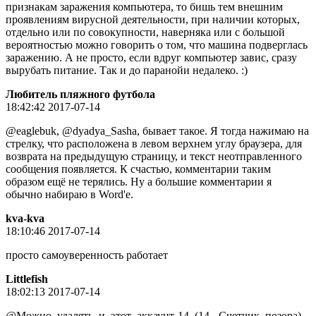
признакам заражения компьютера, то бишь тем внешним
проявлениям вирусной деятельности, при наличии которых,
отдельно или по совокупности, наверняка или с большой
вероятностью можно говорить о том, что машина подверглась
заражению. А не просто, если вдруг компьютер завис, сразу
вырубать питание. Так и до паранойи недалеко. :)
Любитель пляжного футбола
18:42:42 2017-07-14
@eaglebuk, @dyadya_Sasha, бывает такое. Я тогда нажимаю на
стрелку, что расположена в левом верхнем углу браузера, для
возврата на предыдущую страницу, и текст неотправленного
сообщения появляется. К счастью, комментарии таким
образом ещё не терялись. Ну а большие комментарии я
обычно набираю в Word'е.
kva-kva
18:10:46 2017-07-14
просто самоуверенность работает
Littlefish
18:02:13 2017-07-14
@Можно_удалять_и_этот_аккаунт-14_(14-_Счетчик_позора),