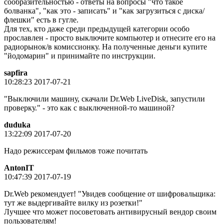
сообразительностью - ответы на вопросы "что такое
болванка", "как это - записать" и "как загрузиться с диска/
флешки" есть в гугле.
Для тех, кто даже среди предыдущей категории особо
прославлен - просто выключите компьютер и отнесите его на
радиорынок/в комиссионку. На полученные деньги купите
"йодомарин" и принимайте по инструкции.
sapfira
10:28:23 2017-07-21
"Выключили машину, скачали Dr.Web LiveDisk, запустили
проверку." - это как с выключенной-то машиной?
duduka
13:22:09 2017-07-20
Надо режиссерам фильмов тоже почитать
AntonIT
10:47:39 2017-07-19
Dr.Web рекомендует! "Увидев сообщение от шифровальщика:
тут же выдергивайте вилку из розетки!"
Лучшее что может посоветовать антивирусный вендор своим
пользователям!