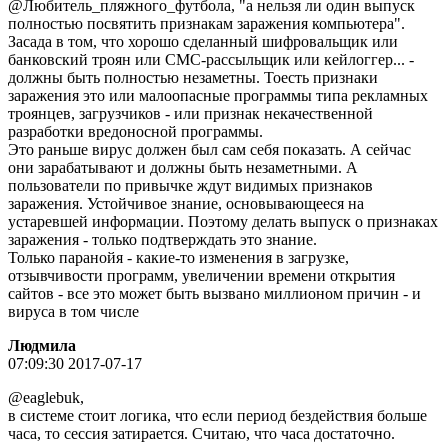
@Любитель_пляжного_футбола, "а нельзя ли один выпуск
полностью посвятить признакам заражения компьютера".
Засада в том, что хорошо сделанный шифровальщик или
банковский троян или СМС-рассыльщик или кейлоггер... -
должны быть полностью незаметны. Тоесть признаки
заражения это или малоопасные программы типа рекламных
троянцев, загрузчиков - или признак некачественной
разработки вредоносной программы.
Это раньше вирус должен был сам себя показать. А сейчас
они зарабатывают и должны быть незаметными. А
пользователи по привычке ждут видимых признаков
заражения. Устойчивое знание, основывающееся на
устаревшей информации. Поэтому делать выпуск о признаках
заражения - только подтверждать это знание.
Только паранойя - какие-то изменения в загрузке,
отзывчивости программ, увеличении времени открытия
сайтов - все это может быть вызвано миллионом причин - и
вируса в том числе
Людмила
07:09:30 2017-07-17
@eaglebuk,
в системе стоит логика, что если период бездействия больше
часа, то сессия затирается. Считаю, что часа достаточно.