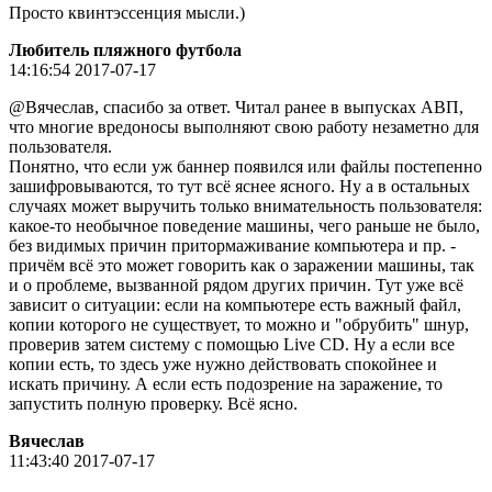
Просто квинтэссенция мысли.)
Любитель пляжного футбола
14:16:54 2017-07-17
@Вячeслaв, спасибо за ответ. Читал ранее в выпусках АВП,
что многие вредоносы выполняют свою работу незаметно для
пользователя.
Понятно, что если уж баннер появился или файлы постепенно
зашифровываются, то тут всё яснее ясного. Ну а в остальных
случаях может выручить только внимательность пользователя:
какое-то необычное поведение машины, чего раньше не было,
без видимых причин притормаживание компьютера и пр. -
причём всё это может говорить как о заражении машины, так
и о проблеме, вызванной рядом других причин. Тут уже всё
зависит о ситуации: если на компьютере есть важный файл,
копии которого не существует, то можно и "обрубить" шнур,
проверив затем систему с помощью Live CD. Ну а если все
копии есть, то здесь уже нужно действовать спокойнее и
искать причину. А если есть подозрение на заражение, то
запустить полную проверку. Всё ясно.
Вячeслaв
11:43:40 2017-07-17