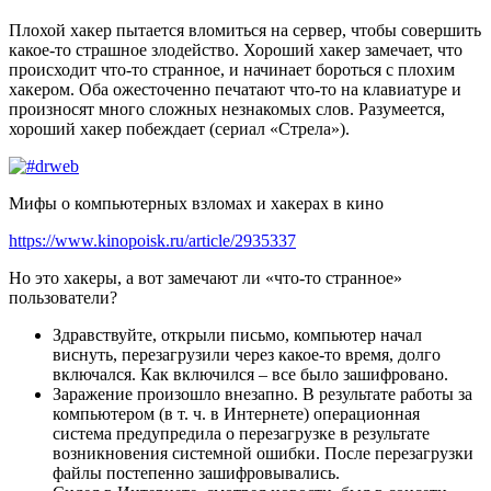
Плохой хакер пытается вломиться на сервер, чтобы совершить
какое-то страшное злодейство. Хороший хакер замечает, что
происходит что-то странное, и начинает бороться с плохим
хакером. Оба ожесточенно печатают что-то на клавиатуре и
произносят много сложных незнакомых слов. Разумеется,
хороший хакер побеждает (сериал «Стрела»).
Мифы о компьютерных взломах и хакерах в кино
https://www.kinopoisk.ru/article/2935337
Но это хакеры, а вот замечают ли «что-то странное»
пользователи?
Здравствуйте, открыли письмо, компьютер начал
виснуть, перезагрузили через какое-то время, долго
включался. Как включился – все было зашифровано.
Заражение произошло внезапно. В результате работы за
компьютером (в т. ч. в Интернете) операционная
система предупредила о перезагрузке в результате
возникновения системной ошибки. После перезагрузки
файлы постепенно зашифровывались.