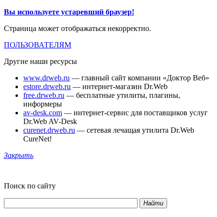
Вы используете устаревший браузер!
Страница может отображаться некорректно.
ПОЛЬЗОВАТЕЛЯМ
Другие наши ресурсы
www.drweb.ru
— главный сайт компании «Доктор Веб»
estore.drweb.ru
— интернет-магазин Dr.Web
free.drweb.ru
— бесплатные утилиты, плагины,
информеры
av-desk.com
— интернет-сервис для поставщиков услуг
Dr.Web AV-Desk
curenet.drweb.ru
— сетевая лечащая утилита Dr.Web
CureNet!
Закрыть
Поиск по сайту
Найти