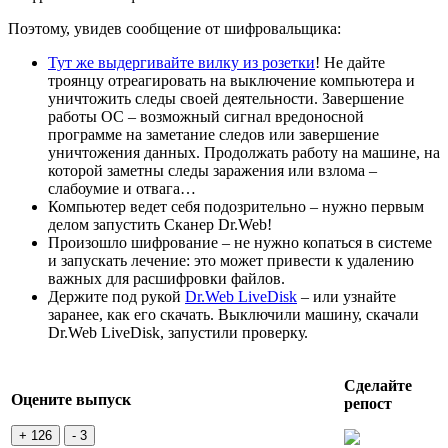
Поэтому, увидев сообщение от шифровальщика:
Тут же выдергивайте вилку из розетки
! Не дайте
троянцу отреагировать на выключение компьютера и
уничтожить следы своей деятельности. Завершение
работы ОС – возможный сигнал вредоносной
программе на заметание следов или завершение
уничтожения данных. Продолжать работу на машине, на
которой заметны следы заражения или взлома –
слабоумие и отвага…
Компьютер ведет себя подозрительно – нужно первым
делом запустить Сканер Dr.Web!
Произошло шифрование – не нужно копаться в системе
и запускать лечение: это может привести к удалению
важных для расшифровки файлов.
Держите под рукой
Dr.Web LiveDisk
– или узнайте
заранее, как его скачать. Выключили машину, скачали
Dr.Web LiveDisk, запустили проверку.
Сделайте
Оцените выпуск
репост
+ 126
- 3