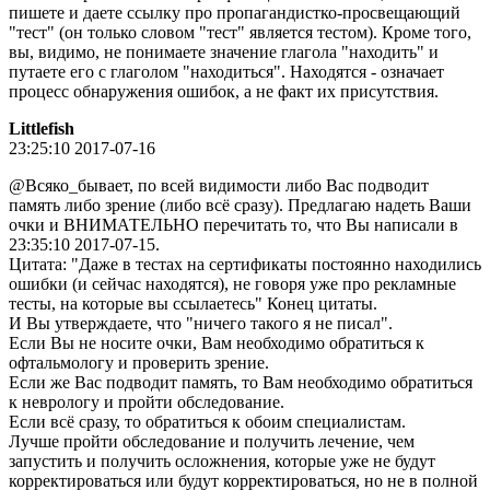
пишете и даете ссылку про пропагандистко-просвещающий
"тест" (он только словом "тест" является тестом). Кроме того,
вы, видимо, не понимаете значение глагола "находить" и
путаете его с глаголом "находиться". Находятся - означает
процесс обнаружения ошибок, а не факт их присутствия.
Littlefish
23:25:10 2017-07-16
@Всяко_бывает, по всей видимости либо Вас подводит
память либо зрение (либо всё сразу). Предлагаю надеть Ваши
очки и ВНИМАТЕЛЬНО перечитать то, что Вы написали в
23:35:10 2017-07-15.
Цитата: "Даже в тестах на сертификаты постоянно находились
ошибки (и сейчас находятся), не говоря уже про рекламные
тесты, на которые вы ссылаетесь" Конец цитаты.
И Вы утверждаете, что "ничего такого я не писал".
Если Вы не носите очки, Вам необходимо обратиться к
офтальмологу и проверить зрение.
Если же Вас подводит память, то Вам необходимо обратиться
к неврологу и пройти обследование.
Если всё сразу, то обратиться к обоим специалистам.
Лучше пройти обследование и получить лечение, чем
запустить и получить осложнения, которые уже не будут
корректироваться или будут корректироваться, но не в полной