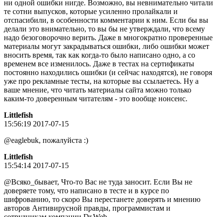
ни одной ошибки нигде. Возможно, вы невнимательно читали
те сотни выпусков, которые усиленно пролайкали и
отспасибили, в особенности комментарии к ним. Если бы вы
делали это внимательно, то вы бы не утверждали, что всему
надо безоговорочно верить. Даже в многократно проверенные
материалы могут закрадываться ошибки, либо ошибки может
вносить время, так как когда-то было написано одно, а со
временем все изменилось. Даже в тестах на сертификаты
постоянно находились ошибки (и сейчас находятся), не говоря
уже про рекламные тесты, на которые вы ссылаетесь. Ну а
ваше мнение, что читать материалы сайта можно только
каким-то доверенным читателям - это вообще нонсенс.
Littlefish
15:56:19 2017-07-15
@eaglebuk, пожалуйста :)
Littlefish
15:54:14 2017-07-15
@Всяко_бывает, Что-то Вас не туда заносит. Если Вы не
доверяете тому, что написано в тесте и в курсе по
шифрованию, то скоро Вы перестанете доверять и мнению
авторов Антивирусной правды, программистам и
сотрудникам компании Dr.Web.