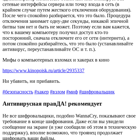
сетевые интерфейсы сервера или точку входа в сеть (в
крайнем случае путем жесткого отключения оборудования).
После чего спокойно разбирается, что это было
. Процедура
отключения занимает одну-две секунды, никакой эпичной
битвы там нет и быть не может. Поэтому
если вам кажется,
что к вашему компьютеру получил доступ кто-то
посторонний, сначала отключите его от сети (интернета), а
потом спокойно разбирайтесь, что это было
(устанавливайте
антивирус, переустанавливайте ОС и т. п.).
Мифы о компьютерных взломах и хакерах в кино
https://www.kinopoisk.ru/article/2935337
Ни убавить, ни прибавить.
#безопасность
#хакер
#взлом
#миф
#шифровальщик
Антивирусная правДА! рекомендует
Не все шифровальщики, подобно WannaCry, показывают свое
требование в конце шифрования. Даже если вы увидели
сообщение на экране (и уже сообщили об этом в техническую
поддержку), вполне возможно, что троянец продолжает
шифровать ваши файлы.