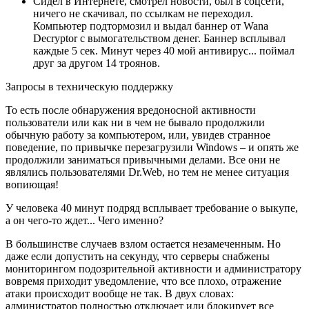
Сидел в Интернете, смотрел новости, был в соцсети,
ничего не скачивал, по ссылкам не переходил.
Компьютер подтормозил и выдал баннер от Wana
Decryptor с вымогательством денег. Баннер всплывал
каждые 5 сек.
Минут через 40
мой антивирус... поймал
друг за другом 14 троянов.
Запросы в техническую поддержку
То есть после обнаружения вредоносной активности
пользователи или как ни в чем не бывало продолжили
обычную работу за компьютером, или, увидев странное
поведение, по привычке перезагрузили Windows – и опять же
продолжили заниматься привычными делами. Все они не
являлись пользователями Dr.Web, но тем не менее ситуация
вопиющая!
У человека 40 минут подряд всплывает требование о выкупе,
а он чего-то ждет...
Чего именно?
В большинстве случаев взлом остается незамеченным. Но
даже если допустить на секунду, что серверы снабжены
мониторингом подозрительной активности и администратору
вовремя приходит уведомление, что все плохо, отражение
атаки происходит вообще не так. В двух словах:
администратор полностью отключает или блокирует все