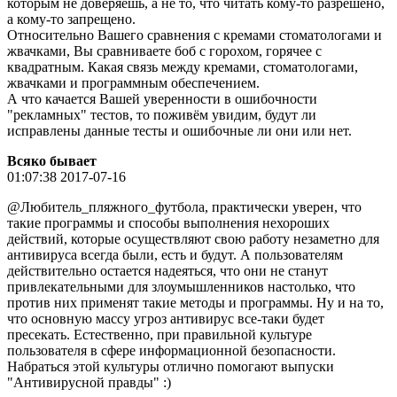
которым не доверяешь, а не то, что читать кому-то разрешено,
а кому-то запрещено.
Относительно Вашего сравнения с кремами стоматологами и
жвачками, Вы сравниваете боб с горохом, горячее с
квадратным. Какая связь между кремами, стоматологами,
жвачками и программным обеспечением.
А что качается Вашей уверенности в ошибочности
"рекламных" тестов, то поживём увидим, будут ли
исправлены данные тесты и ошибочные ли они или нет.
Всяко бывает
01:07:38 2017-07-16
@Любитель_пляжного_футбола, практически уверен, что
такие программы и способы выполнения нехороших
действий, которые осуществляют свою работу незаметно для
антивируса всегда были, есть и будут. А пользователям
действительно остается надеяться, что они не станут
привлекательными для злоумышленников настолько, что
против них применят такие методы и программы. Ну и на то,
что основную массу угроз антивирус все-таки будет
пресекать. Естественно, при правильной культуре
пользователя в сфере информационной безопасности.
Набраться этой культуры отлично помогают выпуски
"Антивирусной правды" :)