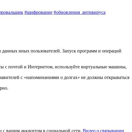
фровальщик
#шифрование
#обновления_антивируса
и данных иных пользователей. Запуск программ и операций
боты с почтой и Интернетом, используйте виртуальные машины,
правителей с «напоминаниями о долгах» не должны открываться
рно.
ан с вашим аккаунтом в социальной сети.
Видео о связывании