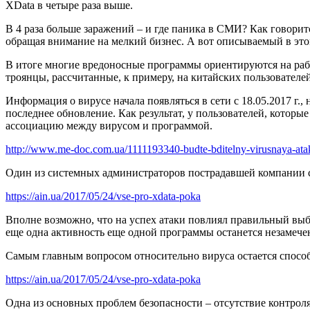
XData в четыре раза выше.
В 4 раза больше заражений – и где паника в СМИ? Как говоритс
обращая внимание на мелкий бизнес. А вот описываемый в этом
В итоге многие вредоносные программы ориентируются на работ
троянцы, рассчитанные, к примеру, на китайских пользователей
Информация о вирусе начала появляться в сети с 18.05.2017 г
последнее обновление. Как результат, у пользователей, котор
ассоциацию между вирусом и программой.
http://www.me-doc.com.ua/1111193340-budte-bditelny-virusnaya-atak
Один из системных администраторов пострадавшей компании со
https://ain.ua/2017/05/24/vse-pro-xdata-poka
Вполне возможно, что на успех атаки повлиял правильный выб
еще одна активность еще одной программы останется незамече
Самым главным вопросом относительно вируса остается способ 
https://ain.ua/2017/05/24/vse-pro-xdata-poka
Одна из основных проблем безопасности – отсутствие контроля