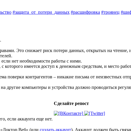
ьство
#защита_от_потери_данных
#расшифровка
#троянец
#ши
.
авами. Это снижает риск потери данных, открытых на чтение, 
телей.
 если нет необходимости работы с ними.
, с которого имеется доступ к денежным средствам, и место ра
ема поверки контрагентов – никакие письма от неизвестных от
 на другие компьютеры и устройства должно проводиться регуля
Сделайте репост
го, если аккаунта еще нет.
е «Доктор Веб» (или
создать аккаунт
). Аккаунт должен быть связ