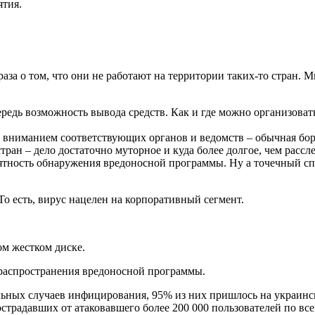
ятия.
за о том, что они не работают на территории таких-то стран. Мн
ередь возможность вывода средств. Как и где можно организова
 вниманием соответствующих органов и ведомств – обычная бор
ран – дело достаточно муторное и куда более долгое, чем рассл
тность обнаружения вредоносной программы. Ну а точечный сп
То есть, вирус нацелен на корпоративный сегмент.
м жестком диске.
 распространения вредоносной программы.
льных случаев инфицирования, 95% из них пришлось на украинск
острадавших от атаковавшего более 200 000 пользователей по в