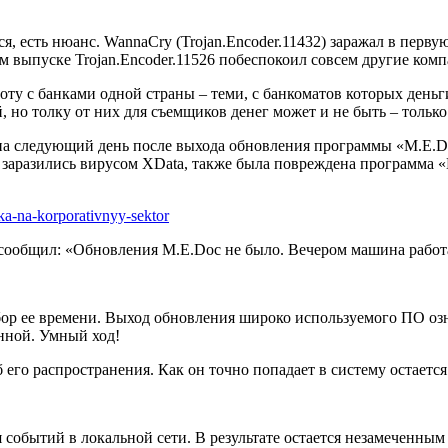
я, есть нюанс. WannaCry (Trojan.Encoder.11432) заражал в перв
 выпуске Trojan.Encoder.11526 побеспокоил совсем другие комп
у с банками одной страны – теми, с банкоматов которых деньги
, но толку от них для съемщиков денег может и не быть – тольк
., на следующий день после выхода обновления программы «M.E.D
ые заразились вирусом XData, также была повреждена программа
a-na-korporativnyy-sektor
общил: «Обновления M.E.Doc не было. Вечером машина работала
ор ее времени. Выход обновления широко используемого ПО озна
нной. Умный ход!
его распространения. Как он точно попадает в систему остаетс
 событий в локальной сети. В результате остается незамеченным