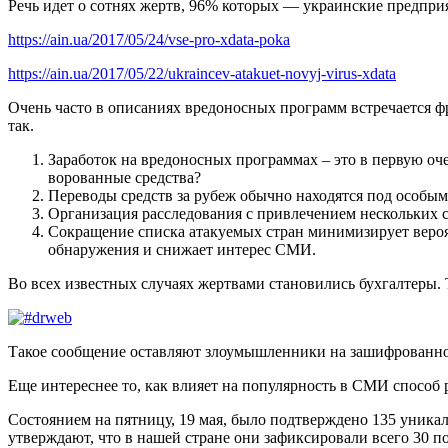
Речь идет о сотнях жертв, 96% которых — украинские предпри
https://ain.ua/2017/05/24/vse-pro-xdata-poka
https://ain.ua/2017/05/22/ukraincev-atakuet-novyj-virus-xdata
Очень часто в описаниях вредоносных программ встречается фра
так.
Заработок на вредоносных программах – это в первую оч
ворованные средства?
Переводы средств за рубеж обычно находятся под особым
Организация расследования с привлечением нескольких ст
Сокращение списка атакуемых стран минимизирует вероя
обнаружения и снижает интерес СМИ.
Во всех известных случаях жертвами становились бухгалтеры. 
Такое сообщение оставляют злоумышленники на зашифрованно
Еще интереснее то, как влияет на популярность в СМИ способ
Состоянием на пятницу, 19 мая, было подтверждено 135 уника
утверждают, что в нашей стране они зафиксировали всего 30 п