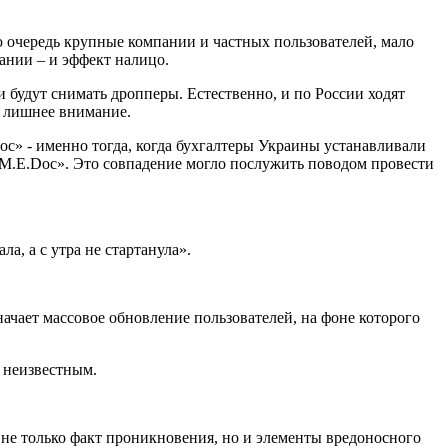
ую очередь крупные компании и частных пользователей, мало
ании – и эффект налицо.
 будут снимать дропперы. Естественно, и по России ходят
о лишнее внимание.
oc» - именно тогда, когда бухгалтеры Украины устанавливали
 «M.E.Doc». Это совпадение могло послужить поводом провести
, а с утра не стартанула».
чает массовое обновление пользователей, на фоне которого
я неизвестным.
 не только факт проникновения, но и элементы вредоносного