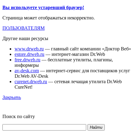
Вы используете устаревший браузер!
Страница может отображаться некорректно.
ПОЛЬЗОВАТЕЛЯМ
Другие наши ресурсы
www.drweb.ru
— главный сайт компании «Доктор Веб»
estore.drweb.ru
— интернет-магазин Dr.Web
free.drweb.ru
— бесплатные утилиты, плагины,
информеры
av-desk.com
— интернет-сервис для поставщиков услуг
Dr.Web AV-Desk
curenet.drweb.ru
— сетевая лечащая утилита Dr.Web
CureNet!
Закрыть
Поиск по сайту
Найти