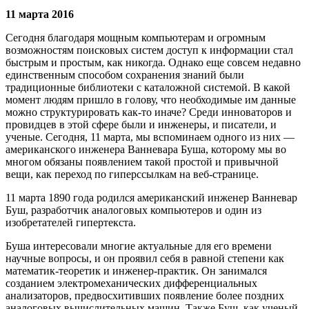
11 марта 2016
Сегодня благодаря мощным компьютерам и огромным
возможностям поисковых систем доступ к информации стал
быстрым и простым, как никогда. Однако еще совсем недавно
единственным способом сохранения знаний были
традиционные библиотеки с каталожной системой. В какой
момент людям пришло в голову, что необходимые им данные
можно структурировать как-то иначе? Среди инноваторов и
провидцев в этой сфере были и инженеры, и писатели, и
ученые. Сегодня, 11 марта, мы вспоминаем одного из них —
американского инженера Ванневара Буша, которому мы во
многом обязаны появлением такой простой и привычной
вещи, как переход по гиперссылкам на веб-странице.
11 марта 1890 года родился американский инженер Ванневар
Буш, разработчик аналоговых компьютеров и один из
изобретателей гипертекста.
Буша интересовали многие актуальные для его времени
научные вопросы, и он проявил себя в равной степени как
математик-теоретик и инженер-практик. Он занимался
созданием электромеханических дифференциальных
анализаторов, предвосхитивших появление более поздних
аналоговых вычислительных машин. Также Буш, как ученый,