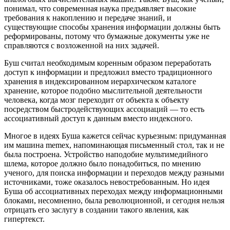
понимал, что современная наука предъявляет высокие
требования к накоплению и передаче знаний, и
существующие способы хранения информации должны быть
реформированы, потому что бумажные документы уже не
справляются с возложенной на них задачей.
Буш считал необходимым коренным образом переработать
доступ к информации и предложил вместо традиционного
хранения в индексированном иерархическом каталоге
хранение, которое подобно мыслительной деятельности
человека, когда мозг переходит от объекта к объекту
посредством быстродействующих ассоциаций —
то есть
ассоциативный доступ к данным вместо индексного
.
Многое в идеях Буша кажется сейчас курьезным: придуманная
им машина memex, напоминающая письменный стол, так и не
была построена. Устройство наподобие мультимедийного
шлема, которое должно было понадобиться, по мнению
ученого, для поиска информации и переходов между разными
источниками, тоже оказалось невостребованным. Но идея
Буша об ассоциативных переходах между информационными
блоками, несомненно, была революционной, и сегодня нельзя
отрицать его заслугу в создании такого явления, как
гипертекст.