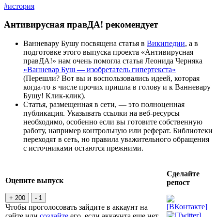
#история
Антивирусная правДА! рекомендует
Ванневару Бушу посвящена статья в
Википедии
, а в
подготовке этого выпуска проекта «Антивирусная
правДА!» нам очень помогла статья Леонида Черняка
«Ванневар Буш — изобретатель гипертекста»
(Перешли? Вот вы и воспользовались идеей, которая
когда-то в числе прочих пришла в голову и к Ванневару
Бушу! Клик-клик).
Статья, размещенная в сети, — это полноценная
публикация. Указывать ссылки на веб-ресурсы
необходимо, особенно если вы готовите собственную
работу, например контрольную или реферат. Библиотеки
переходят в сеть, но правила уважительного обращения
с источниками остаются прежними.
Сделайте
Оцените выпуск
репост
+ 200
- 1
Чтобы проголосовать зайдите в аккаунт на
сайте или
создайте
его, если аккаунта еще нет.