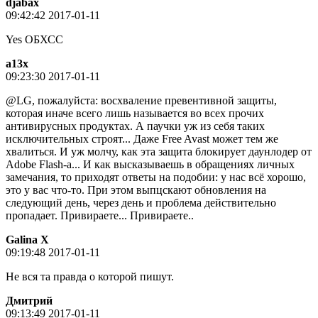
djabax
09:42:42 2017-01-11
Yes ОБХСС
a13x
09:23:30 2017-01-11
@LG, пожалуйста: восхваление превентивной защиты,
которая иначе всего лишь называется во всех прочих
антивирусных продуктах. А паучки уж из себя таких
исключительных строят... Даже Free Avast может тем же
хвалиться. И уж молчу, как эта защита блокирует даунлодер от
Adobe Flash-а... И как высказываешь в обращениях личных
замечания, то приходят ответы на подобии: у нас всё хорошо,
это у вас что-то. При этом выпцскают обновления на
следующий день, через день и проблема действительно
пропадает. Привираете... Привираете..
Galina X
09:19:48 2017-01-11
Не вся та правда о которой пишут.
Дмитpий
09:13:49 2017-01-11