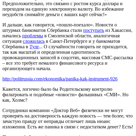
Предположительно, это связано с ростом курса доллара и
переходом на единую электронную валюту. Во избежание
неудобств снимайте деньги с ваших карт сейчас!»
И дальше, как говорится, «пошло-поехало». Новости о
штурмах банкоматов Сбербанка стали
поступать
из Хакассии,
начались
проблемы
в Смоленской области, аналогичная
ситуация
сложилась
в Санкт-Петербурге и у банкоматов
Сбербанка в
Туле
... О случайности говорить не приходится,
так как масштаб и определенная однотипность
провокационных записей в соцсетях, массовая СМС-рассылка
– все это требует немалого финансового ресурса и
организующего начала.
http://politrussia.com/ekonomika/panika-kak-instrument-926
Кажется, логично было бы Родительскому контролю
фильтровать и подобные «новости» фальшивых «СМИ». Но
как, Холмс?
Сотрудники компании «Доктор Веб» физически не могут
проверять на достоверность каждую новость — тем более, что
зачастую правду от неправды отличает лишь нюанс
изложения. Есть же паника в связи с недостатком денег? Есть!