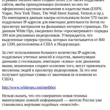
сайтов, якобы принадлежащих (похожих на них по
оформлению) крупным компаниям и издательствам (ESPN,
Vogue, New York Times, The Wall Street Journal, Verizon и пр.).
По имеющимся данным хакеры использовали более 570 тысяч
поддельных IP-адресов для имитации деятельности ботов по
просмотру материалов на фальшивых интернет-страницах. По
данным White Ops, ежедневно боты «просматривают» порядка
300 млн рекламных видеороликов. Утверждается, что
выделенные серверы группы, которых насчитывается от 800
до 1200, расположены в США и Нидерландах.
За счет использования большого количества IP-адресов,
поддельных учетных записей в соцсетях, манипуляции
данными о геолокации, имитации «клика» или движения
мыши, мошенники создают иллюзию того, могут привлекать
миллионы людей к просмотру видеороликов. За это они
получают крупные суммы от заказчиков (в основном из
США).
http://www.whiteops.com/methbot
Нельзя сказать, что это совершенно новая техника
манипуляции ложной информацией — жители России уже
становились жертвами подобных «новостей».