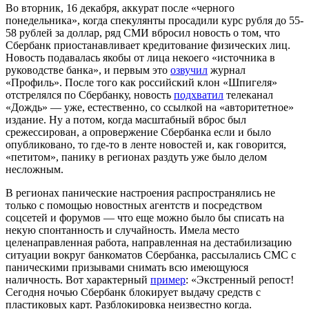
Во вторник, 16 декабря, аккурат после «черного
понедельника», когда спекулянты просадили курс рубля до 55-
58 рублей за доллар, ряд СМИ вбросил новость о том, что
Сбербанк приостанавливает кредитование физических лиц.
Новость подавалась якобы от лица некоего «источника в
руководстве банка», и первым это
озвучил
журнал
«Профиль». После того как российский клон «Шпигеля»
отстрелялся по Сбербанку, новость
подхватил
телеканал
«Дождь» — уже, естественно, со ссылкой на «авторитетное»
издание. Ну а потом, когда масштабный вброс был
срежессирован, а опровержение Сбербанка если и было
опубликовано, то где-то в ленте новостей и, как говорится,
«петитом», панику в регионах раздуть уже было делом
несложным.
В регионах панические настроения распространялись не
только с помощью новостных агентств и посредством
соцсетей и форумов — что еще можно было бы списать на
некую спонтанность и случайность. Имела место
целенаправленная работа, направленная на дестабилизацию
ситуации вокруг банкоматов Сбербанка, рассылались СМС с
паническими призывами снимать всю имеющуюся
наличность. Вот характерный
пример
: «Экстренный репост!
Сегодня ночью Сбербанк блокирует выдачу средств с
пластиковых карт. Разблокировка неизвестно когда.