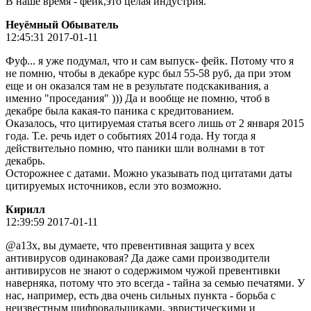
В наше время - фейк,это целая индустрия.
Неуёмный Обыватель
12:45:31 2017-01-11
Фуф... я уже подумал, что и сам выпуск- фейк. Потому что я
не помню, чтобы в декабре курс был 55-58 руб, да при этом
еще и он оказался там не в результате подскакивания, а
именно "проседания" ))) Да и вообще не помню, чтоб в
декабре была какая-то паника с кредитованием.
Оказалось, что цитируемая статья всего лишь от 2 января 2015
года. Т.е. речь идет о событиях 2014 года. Ну тогда я
действительно помню, что паники шли волнами в тот
декабрь.
Осторожнее с датами. Можно указывать под цитатами даты
цитируемых источников, если это возможно.
Кирилл
12:39:59 2017-01-11
@a13x, вы думаете, что превентивная защита у всех
антивирусов одинаковая? Да даже сами производители
антивирусов не знают о содержимом чужой превентивки
наверняка, потому что это всегда - тайна за семью печатями. У
нас, например, есть два очень сильных пункта - борьба с
неизвестным шифровальщиками, эвристическими и