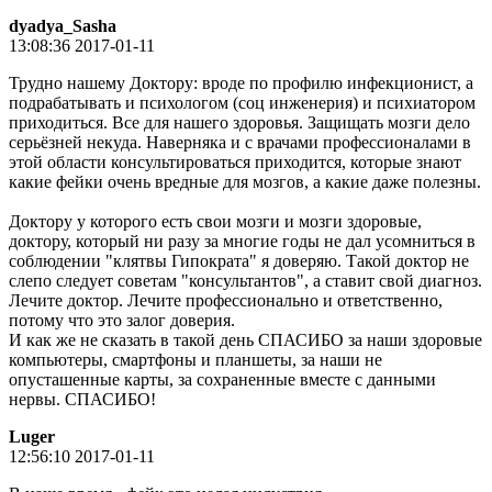
dyadya_Sasha
13:08:36 2017-01-11
Трудно нашему Доктору: вроде по профилю инфекционист, а
подрабатывать и психологом (соц инженерия) и психиатором
приходиться. Все для нашего здоровья. Защищать мозги дело
серьёзней некуда. Наверняка и с врачами профессионалами в
этой области консультироваться приходится, которые знают
какие фейки очень вредные для мозгов, а какие даже полезны.
Доктору у которого есть свои мозги и мозги здоровые,
доктору, который ни разу за многие годы не дал усомниться в
соблюдении "клятвы Гипократа" я доверяю. Такой доктор не
слепо следует советам "консультантов", а ставит свой диагноз.
Лечите доктор. Лечите профессионально и ответственно,
потому что это залог доверия.
И как же не сказать в такой день СПАСИБО за наши здоровые
компьютеры, смартфоны и планшеты, за наши не
опусташенные карты, за сохраненные вместе с данными
нервы. СПАСИБО!
Luger
12:56:10 2017-01-11