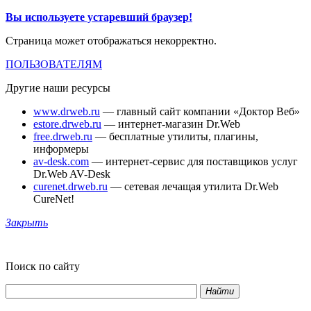
Вы используете устаревший браузер!
Страница может отображаться некорректно.
ПОЛЬЗОВАТЕЛЯМ
Другие наши ресурсы
www.drweb.ru
— главный сайт компании «Доктор Веб»
estore.drweb.ru
— интернет-магазин Dr.Web
free.drweb.ru
— бесплатные утилиты, плагины,
информеры
av-desk.com
— интернет-сервис для поставщиков услуг
Dr.Web AV-Desk
curenet.drweb.ru
— сетевая лечащая утилита Dr.Web
CureNet!
Закрыть
Поиск по сайту
Найти