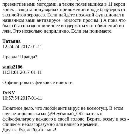
превентивными методами, а также появившийся в 11 верси
конёк - защита популярных приложений вроде браузеров от
эксплойтов зеродеев. Если найдёте похожий функционал в
названном вами антивирусе - милости просим :) А пока что
было бы гораздо приличнее воздержаться от обвинений во
лжи. Это несколько неприлично. Если вы понимаете.
Татьяна
12:24:24 2017-01-11
Правда! Правда?
sania2186
11:31:01 2017-01-11
Отфильтровать фейковые новости
DrKV
10:57:54 2017-01-11
Понятное дело, что любой антивирус не всемогущ. В этом
случае хорошо сказал @Неуёмный_Обыватель о
фейкофильтре у каждого в своей голове. Верить всему и вся -
слишком неблагоразумно для нашего времени.
Друзья, будьте бдительны!