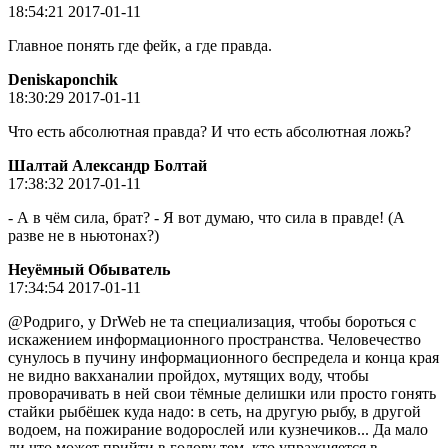
18:54:21 2017-01-11
Главное понять где фейк, а где правда.
Deniskaponchik
18:30:29 2017-01-11
Что есть абсолютная правда? И что есть абсолютная ложь?
Шалтай Александр Болтай
17:38:32 2017-01-11
- А в чём сила, брат? - Я вот думаю, что сила в правде! (А
разве не в ньютонах?)
Неуёмный Обыватель
17:34:54 2017-01-11
@Родриго, у DrWeb не та специализация, чтобы бороться с
искажением информационного пространства. Человечество
сунулось в пучину информационного беспредела и конца края
не видно вакханалии пройдох, мутящих воду, чтобы
проворачивать в ней свои тёмные делишки или просто гонять
стайки рыбёшек куда надо: в сеть, на другую рыбу, в другой
водоем, на пожирание водорослей или кузнечиков... Да мало
ли что может прийти в голову тем, кто упражняется в