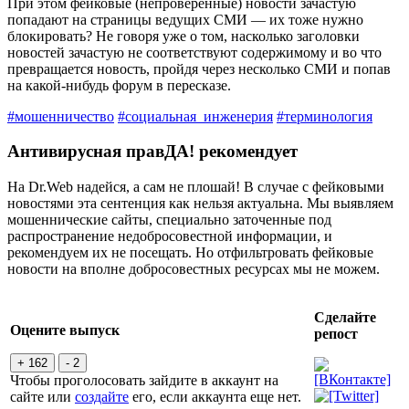
При этом фейковые (непроверенные) новости зачастую
попадают на страницы ведущих СМИ — их тоже нужно
блокировать? Не говоря уже о том, насколько заголовки
новостей зачастую не соответствуют содержимому и во что
превращается новость, пройдя через несколько СМИ и попав
на какой-нибудь форум в пересказе.
#мошенничество
#социальная_инженерия
#терминология
Антивирусная правДА! рекомендует
На Dr.Web надейся, а сам не плошай! В случае с фейковыми
новостями эта сентенция как нельзя актуальна. Мы выявляем
мошеннические сайты, специально заточенные под
распространение недобросовестной информации, и
рекомендуем их не посещать. Но отфильтровать фейковые
новости на вполне добросовестных ресурсах мы не можем.
Сделайте
Оцените выпуск
репост
+ 162
- 2
Чтобы проголосовать зайдите в аккаунт на
сайте или
создайте
его, если аккаунта еще нет.