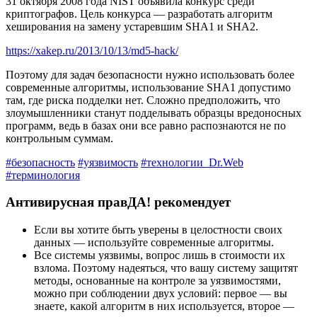
31 октября 2008 года NIST объявила конкурс среди
криптографов. Цель конкурса — разработать алгоритм
хешировaния на замену устаревшим SHA1 и SHA2.
https://xakep.ru/2013/10/13/md5-hack/
Поэтому для задач безопасности нужно использовать более
современные алгоритмы, использование SHA1 допустимо
там, где риска подделки нет. Сложно предположить, что
злоумышленники станут подделывать образцы вредоносных
программ, ведь в базах они все равно распознаются не по
контрольным суммам.
#безопасность
#уязвимость
#технологии_Dr.Web
#терминология
Антивирусная правДА! рекомендует
Если вы хотите быть уверены в целостности своих
данных — используйте современные алгоритмы.
Все системы уязвимы, вопрос лишь в стоимости их
взлома. Поэтому надеяться, что вашу систему защитят
методы, основанные на контроле за уязвимостями,
можно при соблюдении двух условий: первое — вы
знаете, какой алгоритм в них используется, второе —