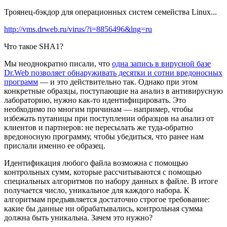
Троянец-бэкдор для операционных систем семейства Linux...
http://vms.drweb.ru/virus/?i=8856496&lng=ru
Что такое SHA1?
Мы неоднократно писали, что
одна запись в вирусной базе
Dr.Web позволяет обнаруживать десятки и сотни вредоносных
программ
— и это действительно так. Однако при этом
конкретные образцы, поступающие на анализ в антивирусную
лабораторию, нужно как-то идентифицировать. Это
необходимо по многим причинам — например, чтобы
избежать путаницы при поступлении образцов на анализ от
клиентов и партнеров: не пересылать же туда-обратно
вредоносную программу, чтобы убедиться, что ранее нам
прислали именно ее образец.
Идентификация любого файла возможна с помощью
контрольных сумм, которые рассчитываются с помощью
специальных алгоритмов по набору данных в файле. В итоге
получается число, уникальное для каждого набора. К
алгоритмам предъявляется достаточно строгое требование:
какие бы данные ни обрабатывались, контрольная сумма
должна быть уникальна. Зачем это нужно?