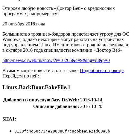
Откроем любую новость «Доктор Веб» о вредоносных
программах, например эту:
20 октября 2016 года
Большинство троянцев-бэкдоров представляет угрозу для ОС
Windows, однако некоторые могут работать на устройствах
под управлением Linux. Именно такого троянца исследовали
в октябре 2016 года специалисты компании «Доктор Веб».
http://news.drweb.ru/show/?i=10265&c=9&lng=ru&p=0
В самом конце новости стоит ссылка
Подробнее о троянце
.
Перейдем по ней:
Linux.BackDoor.FakeFile.1
Добавлен в вирусную базу Dr.Web:
2016-10-14
Описание добавлено:
2016-10-20
SHA1:
0138fc4d50c734e288388f7
c8cbbea5e2ad08a8b