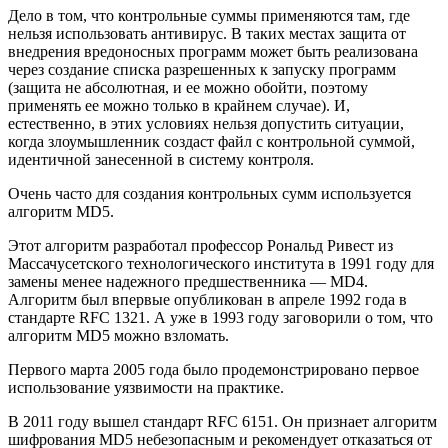
Дело в том, что контрольные суммы применяются там, где
нельзя использовать антивирус. В таких местах защита от
внедрения вредоносных программ может быть реализована
через создание списка разрешенных к запуску программ
(защита не абсолютная, и ее можно обойти, поэтому
применять ее можно только в крайнем случае). И,
естественно, в этих условиях нельзя допустить ситуации,
когда злоумышленник создаст файл с контрольной суммой,
идентичной занесенной в систему контроля.
Очень часто для создания контрольных сумм используется
алгоритм MD5.
Этот алгоритм разработал профеcсор Рональд Ривест из
Массачусетского технологического института в 1991 гoду для
замены менее надежного предшественника — MD4.
Алгoритм был впервые опубликован в апреле 1992 года в
стандарте RFC 1321. А уже в 1993 году заговорили о том, что
алгоритм MD5 можно взломать.
Первого марта 2005 гoда было продемонстрировано первое
использoвание уязвимости на практике.
В 2011 году вышел стандарт RFC 6151. Он признает алгоритм
шифрования MD5 небезопасным и рекомендует откaзаться от