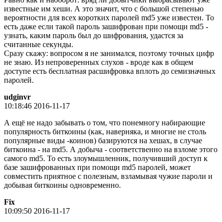
известные им хеши. А это значит, что с большой степенью
вероятности для всех коротких паролей md5 уже известен. То
есть даже если такой пароль зашифрован при помощи md5 -
узнать, каким пароль был до шифрования, удастся за
считанные секунды.
Сразу скажу: вопросом я не занимался, поэтому точных цифр
не знаю. Из непроверенных слухов - вроде как в общем
доступе есть бесплатная расшифровка вплоть до семизначных
паролей.
udginvr
10:18:46 2016-11-17
А ещё не надо забывать о том, что понемногу набирающие
популярность биткоины (как, наверняка, и многие не столь
популярные виды -коинов) базируются на хешах, в случае
биткоина - на md5. А добыча - соответственно на взломе этого
самого md5. То есть злоумышленник, получивший доступ к
базе зашифрованных при помощи md5 паролей, может
совместить приятное с полезным, взламывая чужие пароли и
добывая биткоины одновременно.
Fix
10:09:50 2016-11-17