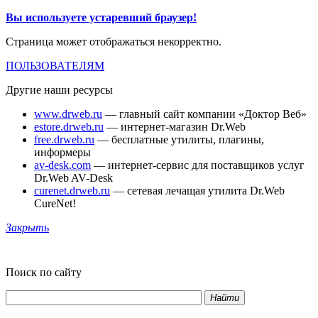
Вы используете устаревший браузер!
Страница может отображаться некорректно.
ПОЛЬЗОВАТЕЛЯМ
Другие наши ресурсы
www.drweb.ru
— главный сайт компании «Доктор Веб»
estore.drweb.ru
— интернет-магазин Dr.Web
free.drweb.ru
— бесплатные утилиты, плагины,
информеры
av-desk.com
— интернет-сервис для поставщиков услуг
Dr.Web AV-Desk
curenet.drweb.ru
— сетевая лечащая утилита Dr.Web
CureNet!
Закрыть
Поиск по сайту
Найти