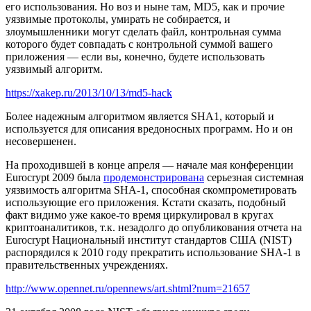
его использования. Но воз и ныне там, MD5, как и прочие
уязвимые протоколы, умирать не собирается, и
злоумышленники могут сделать файл, контрольная сумма
которого будет совпадать с контрольной суммой вашего
приложения — если вы, конечно, будете использовать
уязвимый алгоритм.
https://xakep.ru/2013/10/13/md5-hack
Более надежным алгоритмом является SHA1, который и
используется для описания вредоносных программ. Но и он
несовершенен.
На проходившей в конце апреля — начале мая конференции
Eurocrypt 2009 была
продемонстрирована
серьезная системная
уязвимость алгоритма SHA-1, способная скомпрометировать
использующие его приложения. Кстати сказать, подобный
факт видимо уже какое-то время циркулировал в кругах
криптоаналитиков, т.к. незадолго до опубликования отчета на
Eurocrypt Национальный институт стандартов США (NIST)
распорядился к 2010 году прекратить использование SHA-1 в
правительственных учреждениях.
http://www.opennet.ru/opennews/art.shtml?num=21657