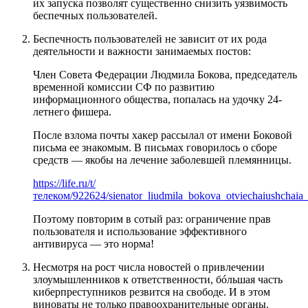
их запуска позволят существенно снизить уязвимость
беспечных пользователей.
Беспечность пользователей не зависит от их рода
деятельности и важности занимаемых постов:
Член Совета Федерации Людмила Бокова, председатель
временной комиссии СФ по развитию
информационного общества, попалась на удочку 24-
летнего фишера.
После взлома почты хакер рассылал от имени Боковой
письма ее знакомым. В письмах говорилось о сборе
средств — якобы на лечение заболевшей племянницы.
https://life.ru/t/
телеком/922624/sienator_liudmila_bokova_otviechaiushchaia_
Поэтому повторим в сотый раз: ограничение прав
пользователя и использование эффективного
антивируса — это норма!
Несмотря на рост числа новостей о привлечении
злоумышленников к ответственности, бóльшая часть
киберпреступников резвится на свободе. И в этом
виноваты не только правоохранительные органы.