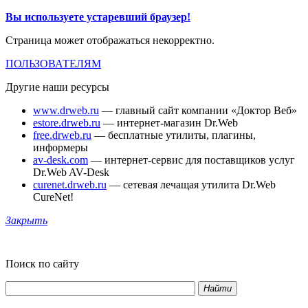
Вы используете устаревший браузер!
Страница может отображаться некорректно.
ПОЛЬЗОВАТЕЛЯМ
Другие наши ресурсы
www.drweb.ru
— главный сайт компании «Доктор Веб»
estore.drweb.ru
— интернет-магазин Dr.Web
free.drweb.ru
— бесплатные утилиты, плагины,
информеры
av-desk.com
— интернет-сервис для поставщиков услуг
Dr.Web AV-Desk
curenet.drweb.ru
— сетевая лечащая утилита Dr.Web
CureNet!
Закрыть
Поиск по сайту
Найти