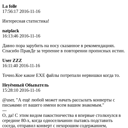
La folle
17:56:17 2016-11-16
Интересная статистика!
natplack
16:13:46 2016-11-16
Давно пора зарубить на носу сказанное в рекомендациях.
Спасибо ПравДе за терпение в повторении прописных истин.
User ZZZ
16:11:40 2016-11-16
Точно.Кое какие EXE файлы потрепали нервишки когда то.
Неуёмный Обыватель
15:28:10 2016-11-16
@user, "А ещё любой может начать рассылать конверты с
письмами от вашего имени всем вашим знакомым."
---
О, да! С этим видом пакостничества я впервые столкнулся в
середине 80-х, когда односельчанин пытаясь подставить
соседа, отправил конверт с нехорошим содержанием,