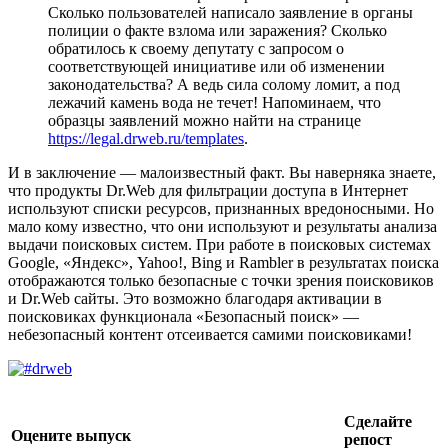
Сколько пользователей написало заявление в органы
полиции о факте взлома или заражения? Сколько
обратилось к своему депутату с запросом о
соответствующей инициативе или об изменении
законодательства? А ведь сила солому ломит, а под
лежачий камень вода не течет! Напоминаем, что
образцы заявлений можно найти на странице
https://legal.drweb.ru/templates
.
И в заключение — малоизвестный факт. Вы наверняка знаете,
что продукты Dr.Web для фильтрации доступа в Интернет
используют списки ресурсов, признанных вредоносными. Но
мало кому известно, что они используют и результаты анализа
выдачи поисковых систем. При работе в поисковых системах
Google, «Яндекс», Yahoo!, Bing и Rambler в результатах поиска
отображаются только безопасные с точки зрения поисковиков
и Dr.Web сайты. Это возможно благодаря активации в
поисковиках функционала «Безопасный поиск» —
небезопасный контент отсеивается самими поисковиками!
Сделайте
Оцените выпуск
репост