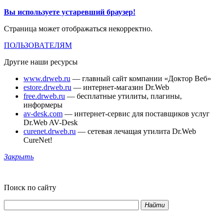
Вы используете устаревший браузер!
Страница может отображаться некорректно.
ПОЛЬЗОВАТЕЛЯМ
Другие наши ресурсы
www.drweb.ru
— главный сайт компании «Доктор Веб»
estore.drweb.ru
— интернет-магазин Dr.Web
free.drweb.ru
— бесплатные утилиты, плагины,
информеры
av-desk.com
— интернет-сервис для поставщиков услуг
Dr.Web AV-Desk
curenet.drweb.ru
— сетевая лечащая утилита Dr.Web
CureNet!
Закрыть
Поиск по сайту
Найти