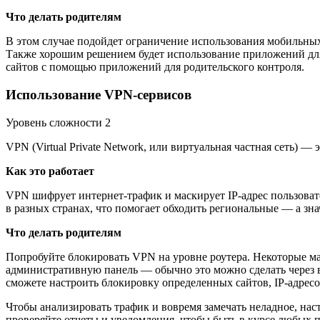
Что делать родителям
В этом случае подойдет ограничение использования мобильных
Также хорошим решением будет использование приложений для
сайтов с помощью приложений для родительского контроля.
Использование VPN-сервисов
Уровень сложности 2
VPN (Virtual Private Network, или виртуальная частная сеть) 
Как это работает
VPN шифрует интернет-трафик и маскирует IP-адрес пользовате
в разных странах, что помогает обходить региональные — а зн
Что делать родителям
Попробуйте блокировать VPN на уровне роутера. Некоторые м
административную панель — обычно это можно сделать через веб
сможете настроить блокировку определенных сайтов, IP-адресо
Чтобы анализировать трафик и вовремя замечать неладное, на
проверяйте отчеты и уведомления, чтобы быть в курсе любых 