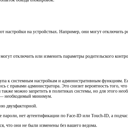
яют настройки на устройствах. Например, они могут отключить 
могут отключить или изменить параметры родительского контрол
ступа к системным настройкам и административным функциям. Е
ись с правами администратора. Это снизит вероятность того, чт
акже можно запретить в политиках системы, но для этого необ
ь — необходимый минимум.
ию двухфакторной.
е пароли, нет аутентификации по Face-ID или Touch-ID, а подча
я, что они не были изменены без вашего ведома.