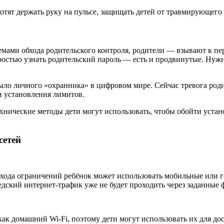
отят держать руку на пульсе, защищать детей от травмирующего 
емами обхода родительского контроля, родители — взывают к пе
остью узнать родительский пароль — есть и продвинутые. Нужно 
было личного «охранника» в цифровом мире. Сейчас тревога родит
и установления лимитов.
 технические методы дети могут использовать, чтобы обойти уста
сетей
обхода ограничений ребёнок может использовать мобильные или г
дский интернет-трафик уже не будет проходить через заданные 
к домашний Wi-Fi, поэтому дети могут использовать их для дос