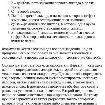
2 – длительность звучания первого аккорда в долях
такта.
C – второй аккорд.
Dadd!! – третий аккорд, в названии которого цифры
заменены на соответствующие спец. символы.
c@sh – фамилия исполнителя, в которой одна буква
заменена на соответствующий спец. символ.
# – закрывающий символ, использующийся вместо
цифры 3, которая обозначает количество аккордов в
куплете песни.
Формула кажется сложной для воспроизведения, но для
придумавшего ее пользователя она является понятной и
однозначной, а процедура шифровки — достаточно быстрой.
Однако и у этого метода есть недостатки. Первый — сам факт
наличия определенного алгоритма, который потенциально
может стать известен атакующему. Однако, чтобы определить
его, злоумышленник должен скомпрометировать несколько
паролей, чтобы выявить связь между ними, а также знать
искомое слово. Вероятность заполучить оба фактора сразу в
реальных условиях весьма невелика. Второй недостаток —
использование известных слов и простых правил. Поэтому
лучшим вариантом является разработка такого алгоритма,
который будет включать какие-либо специальные знания и