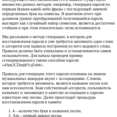
множество разных методов: например, генерация пароля по
первым буквам какой-либо фразы с последующей заменой
определенных букв на символы. В конечном итоге при
должном уровне преобразований получившийся пароль
выглядит как случайный набор символов, является достаточно
стойким и при этом относительно легко вспоминается.
Мы расскажем о методе генерации, в котором для
восстановления пароля в уме требуется запомнить одно слово
и алгоритм или правила построения из него кодового слова.
Правила должны быть уникальны и устанавливаются самим
пользователем. Для начала приведем пример
сгенерированного таким способом пароля:
«4Am2CDadd!!c@sh#»
.
Правила для генерации этого пароля основаны на знании
музыкальных аккордов вкупе с ассоциациями. Словом,
которое требуется запомнить, является название песни или
имя исполнителя. Зная собственный алгоритм, пользователь
назначает и запоминает в качестве ассоциации к паролю
известную ему песню. Далее происходит процедура
восстановления пароля в памяти:
4 – количество букв в названии песни.
Am – первый аккорд песни.