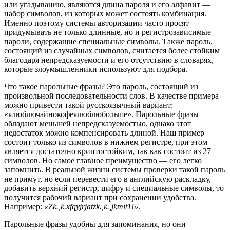
или угадыванию, являются длина пароля и его алфавит —
набор символов, из которых может состоять комбинация.
Именно поэтому системы авторизации часто просят
придумывать не только длинные, но и регистрозависимые
пароли, содержащие специальные символы. Также пароль,
состоящий из случайных символов, считается более стойким
благодаря непредсказуемости и его отсутствию в словарях,
которые злоумышленники используют для подбора.
Что такое парольные фразы? Это пароль, состоящий из
произвольной последовательности слов. В качестве примера
можно привести такой русскоязычный вариант:
«ялюблючайнокофеялюблюбольше». Парольные фразы
обладают меньшей непредсказуемостью, однако этот
недостаток можно компенсировать длиной. Наш пример
состоит только из символов в нижнем регистре, при этом
является достаточно криптостойким, так как состоит из 27
символов. Но самое главное преимущество — его легко
запомнить. В реальной жизни системы проверки такой пароль
не примут, но если перевести его в английскую раскладку,
добавить верхний регистр, цифру и специальные символы, то
получится рабочий вариант при сохранении удобства.
Например:
«Zk.,k.xfqyjrjatzk.,k.,jkmit1!»
.
Парольные фразы удобны для запоминания, но они