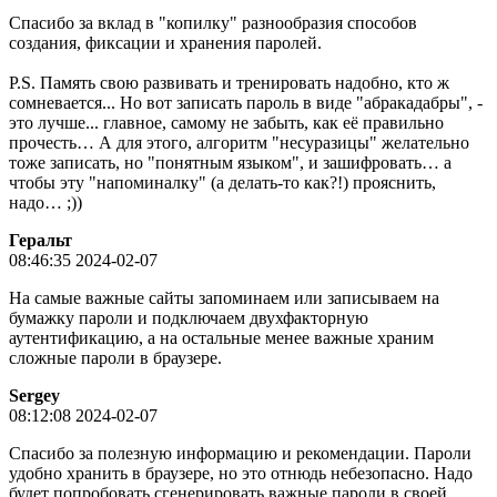
Спасибо за вклад в "копилку" разнообразия способов
создания, фиксации и хранения паролей.
P.S. Память свою развивать и тренировать надобно, кто ж
сомневается... Но вот записать пароль в виде "абракадабры", -
это лучше... главное, самому не забыть, как её правильно
прочесть… А для этого, алгоритм "несуразицы" желательно
тоже записать, но "понятным языком", и зашифровать… а
чтобы эту "напоминалку" (а делать-то как?!) прояснить,
надо… ;))
Геральт
08:46:35 2024-02-07
На самые важные сайты запоминаем или записываем на
бумажку пароли и подключаем двухфакторную
аутентификацию, а на остальные менее важные храним
сложные пароли в браузере.
Sergey
08:12:08 2024-02-07
Спасибо за полезную информацию и рекомендации. Пароли
удобно хранить в браузере, но это отнюдь небезопасно. Надо
будет попробовать сгенерировать важные пароли в своей