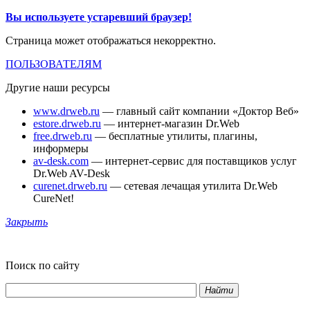
Вы используете устаревший браузер!
Страница может отображаться некорректно.
ПОЛЬЗОВАТЕЛЯМ
Другие наши ресурсы
www.drweb.ru
— главный сайт компании «Доктор Веб»
estore.drweb.ru
— интернет-магазин Dr.Web
free.drweb.ru
— бесплатные утилиты, плагины,
информеры
av-desk.com
— интернет-сервис для поставщиков услуг
Dr.Web AV-Desk
curenet.drweb.ru
— сетевая лечащая утилита Dr.Web
CureNet!
Закрыть
Поиск по сайту
Найти