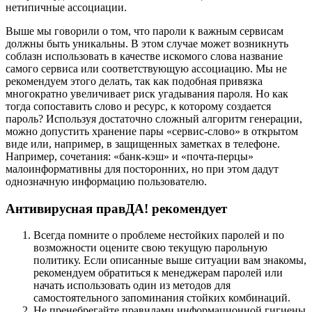
нетипичные ассоциации.
Выше мы говорили о том, что пароли к важным сервисам
должны быть уникальны. В этом случае может возникнуть
соблазн использовать в качестве искомого слова название
самого сервиса или соответствующую ассоциацию. Мы не
рекомендуем этого делать, так как подобная привязка
многократно увеличивает риск угадывания пароля. Но как
тогда сопоставить слово и ресурс, к которому создается
пароль? Используя достаточно сложный алгоритм генерации,
можно допустить хранение пары «сервис-слово» в открытом
виде или, например, в защищенных заметках в телефоне.
Например, сочетания: «банк-кэш» и «почта-перцы»
малоинформативны для посторонних, но при этом дадут
однозначную информацию пользователю.
Антивирусная правДА! рекомендует
Всегда помните о проблеме нестойких паролей и по
возможности оцените свою текущую парольную
политику. Если описанные выше ситуации вам знакомы,
рекомендуем обратиться к менеджерам паролей или
начать использовать один из методов для
самостоятельного запоминания стойких комбинаций.
Не пренебрегайте правилами информационной гигиены