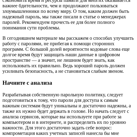
сэкономить время и ресурсы памяти для многих оказывается
важнее бдительности, чем и продолжают пользоваться
злоумышленники по всему миру. О том, каким должен быть
надежный пароль, мы также писали в статье о менеджерах
паролей. Рекомендуем прочесть ее для более полного
понимания сути проблемы.
В сегодняшнем материале мы расскажем о способах улучшить
работу с паролями, не прибегая к помощи сторонних
программ. С большой долей вероятности кодовые слова еще
долгое время будут защищать наши данные в цифровом
пространстве — а значит, не лишним будет знать, как
использовать их правильно. Ведь хороший пароль должен
усиливать безопасность, а не становиться слабым звеном.
Начните с анализа
Разрабатывая собственную парольную политику, следует
подготовиться к тому, что пароли для доступа к самым
важным системам будут уникальны и достаточно надежны, а
также их нужно будет держать в голове. Но начать следует с
анализа сервисов, которые вы используете при работе за
компьютером и в интернете, и распределить их по уровню
важности. Для этого достаточно задать себе вопрос:
компрометация каких учетных записей нанесла бы мне