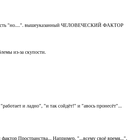
егда есть "но....". вышеуказанный ЧЕЛОВЕЧЕСКИЙ ФАКТОР
лемы из-за скупости.
работает и ладно", "и так сойдёт!" и "авось пронесёт"...
актор Пространства... Например, "...всему своё время...",