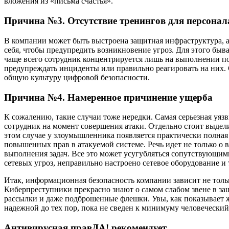
вложения из «письма счастья».
Причина №3. Отсутствие тренингов для персонал
В компании может быть выстроена защитная инфраструктура, а
себя, чтобы предупредить возникновение угроз. Для этого быва
чаще всего сотрудник концентрируется лишь на выполнении по
предупреждать инциденты или правильно реагировать на них. 
общую культуру цифровой безопасности.
Причина №4. Намеренное причинение ущерба
К сожалению, такие случаи тоже нередки. Самая серьезная уя
сотрудник на момент совершения атаки. Отдельно стоит выдели
этом случае у злоумышленника появляется практически полная
повышенных прав в атакуемой системе. Речь идет не только о 
выполнения задач. Все это может усугубляться сопутствующим
сетевых угроз, неправильно настроено сетевое оборудование и т
Итак, информационная безопасность компании зависит не толь
Киберпреступники прекрасно знают о самом слабом звене в з
рассылки и даже подброшенные флешки. Увы, как показывает ж
надежной до тех пор, пока не сведен к минимуму человеческий
Антивирусная правДА! рекомендует