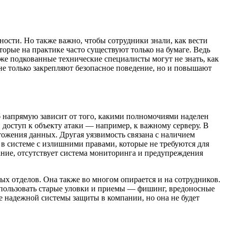
ости. Но также важно, чтобы сотрудники знали, как вести
торые на практике часто существуют только на бумаге. Ведь
же подкованные технические специалисты могут не знать, как
е только закрепляют безопасное поведение, но и повышают
б напрямую зависит от того, какими полномочиями наделен
 доступ к объекту атаки — например, к важному серверу. В
тожения данных. Другая уязвимость связана с наличием
 в системе с излишними правами, которые не требуются для
ание, отсутствует система мониторинга и предупреждения
х отделов. Она также во многом опирается и на сотрудников.
спользовать старые уловки и приемы — фишинг, вредоносные
 надежной системы защиты в компании, но она не будет