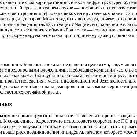
 является взлом корпоративной сетевой инфраструктуры. Успеш
ественный срок, а в худшем случае — поставить под угрозу сам
же атаки троянов-шифровальщиков на крупные компании. За пос
миллиарды долларов. Можно задаться вопросом, почему это про
 предотвращения таких ситуаций? Чаще всего, конечно же, испо
ративную сеть становится обычный человек — сотрудник компани
, и сформулируем несколько причин, почему даже условно защи
 компании. Большинство атак не является целевыми, злоумышле
ма с вредоносными вложениями. Небольшие компании часто не с
омпьютерах может быть установлен коммерческий антивирус, потому
или правил поведения в части информационной безопасности для 
 угрозах и четкого плана реагирования на компьютерные инциден
оследствиях случайной атаки.
нных
бразом не проинструктированы и не вовлечены в процесс защиты
. К сожалению, недостаточно использовать современное ПО и гр
этом случае злоумышленникам гораздо проще зайти в сеть, при
ем выше риск возникновения инцидента, началом которого может