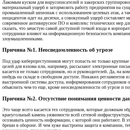
Лакомым куском для вирусописателей и хакерских группировок
материальный ущерб и затормозить работу предприятия на сущ
промышленный шпионаж с использованием целевых атак, а так
инцидентов идет на десятки, а совокупный ущерб составляет 
современное антивирусное ПО и комплекс технических мер для
сказать, что зачастую самой доступной точкой входа в корпо
сотрудники влияют на информационную безопасность компании
злоумышленниками.
Причина №1. Неосведомленность об угрозе
Под удар киберпреступников могут попасть не только крупные
целей для взлома или, например, рассылают электронные пись
касается не только сотрудников, но и руководителей. Да, на к
нибудь на складе в свободном доступе. Никаких регламентов 
выстроенной системы доступа, информирования сотрудников об
объяснить чем-то еще, кроме неосведомленности об угрозе и п
Причина №2. Отсутствие понимания ценности да
Это чаще всего касается тех сотрудников, которые должным о
краеугольный камень уязвимости всей сетевой инфраструктуры
осознавать ценность информации, с которой они работают. В 
бреши в обороне. И чем хуже выстроена защита в компании, т