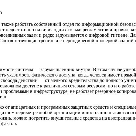
а
 также работать собственный отдел по информационной безопасн
ет недостаточно наличия одних только регламентов и правил, ко
вседневных задач и редко задумывается о цифровой гигиене. Да
Соответствующие тренинги с периодической проверкой знаний н
звимость системы — злоумышленник внутри. В этом случае ущер
ть уязвимость физического доступа, когда человек имеет прямой
 свобода действий — от мелкого вредительства до полного унич
возможном доступе к различным сетевым ресурсам, но и о работе
и проблемами в инфраструктуре: не работает резервное копиров
. п.
ко от аппаратных и программных защитных средств и специальны
ащитном периметре любой организации и постоянно пытаются и
изнь, можно потратить внушительные средства на выстраивание
 фактор.