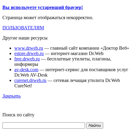
Вы используете устаревший браузер!
Страница может отображаться некорректно.
ПОЛЬЗОВАТЕЛЯМ
Другие наши ресурсы
www.drweb.ru
— главный сайт компании «Доктор Веб»
estore.drweb.ru
— интернет-магазин Dr.Web
free.drweb.ru
— бесплатные утилиты, плагины,
информеры
av-desk.com
— интернет-сервис для поставщиков услуг
Dr.Web AV-Desk
curenet.drweb.ru
— сетевая лечащая утилита Dr.Web
CureNet!
Закрыть
Поиск по сайту
Найти