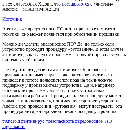
в тех смартфонах Xiaomi, что
поставляются
с «чистым»
Android – Mi A3 и Mi A2 Lite.
Источник
А если даже вредоносного ПО нет в прошивке в момент
покупки, оно может появиться при обновлении прошивки.
Можно ли удалить вредоносное ПО? Да, но только если
устройство проходит процедуру «рутования». В этом случае
антивирус, как и другие программы, получит права доступа к
системным областям.
Почему это не сделает сам антивирус? Он провести
«рутование» не имеет права, так как это автоматически
приведет к потере пользователем прав на техническую
поддержку у производителя устройства. Да и, например,
банковские программы часто на таких устройствах
отказываются работать. Проводить такую процедуру может
только сам пользователь, понимая последствия: устройства
Android при проведении «рутования» могут пострадать, эта
процедура не гарантированно безопасная для устройства.
#Аndroid
#антивирус
#безопасность
#вредоносное_ПО
#рутование