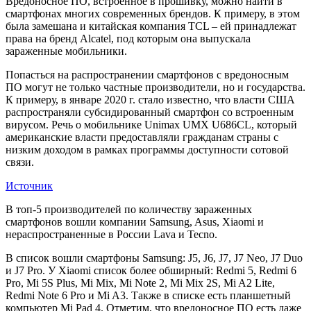
Вредоносное ПО, встроенное в прошивку, можно найти в
смартфонах многих современных брендов. К примеру, в этом
была замешана и китайская компания TCL – ей принадлежат
права на бренд Alcatel, под которым она выпускала
зараженные мобильники.
Попасться на распространении смартфонов с вредоносным
ПО могут не только частные производители, но и государства.
К примеру, в январе 2020 г. стало известно, что власти США
распространяли субсидированный смартфон со встроенным
вирусом. Речь о мобильнике Unimax UMX U686CL, который
американские власти предоставляли гражданам страны с
низким доходом в рамках программы доступности сотовой
связи.
Источник
В топ-5 производителей по количеству зараженных
смартфонов вошли компании Samsung, Asus, Xiaomi и
нераспространенные в России Lava и Tecno.
В список вошли смартфоны Samsung: J5, J6, J7, J7 Neo, J7 Duo
и J7 Pro. У Xiaomi список более обширный: Redmi 5, Redmi 6
Pro, Mi 5S Plus, Mi Mix, Mi Note 2, Mi Mix 2S, Mi A2 Lite,
Redmi Note 6 Pro и Mi A3. Также в списке есть планшетный
компьютер Mi Pad 4. Отметим, что вредоносное ПО есть даже