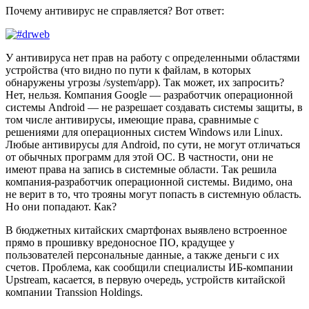
Почему антивирус не справляется? Вот ответ:
У антивируса нет прав на работу с определенными областями
устройства (что видно по пути к файлам, в которых
обнаружены угрозы /system/app). Так может, их запросить?
Нет, нельзя. Компания Google — разработчик операционной
системы Android — не разрешает создавать системы защиты, в
том числе антивирусы, имеющие права, сравнимые с
решениями для операционных систем Windows или Linux.
Любые антивирусы для Android, по сути, не могут отличаться
от обычных программ для этой ОС. В частности, они не
имеют права на запись в системные области. Так решила
компания-разработчик операционной системы. Видимо, она
не верит в то, что трояны могут попасть в системную область.
Но они попадают. Как?
В бюджетных китайских смартфонах выявлено встроенное
прямо в прошивку вредоносное ПО, крадущее у
пользователей персональные данные, а также деньги с их
счетов. Проблема, как сообщили специалисты ИБ-компании
Upstream, касается, в первую очередь, устройств китайской
компании Transsion Holdings.