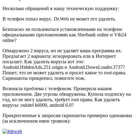
Несколько обращений в нашу техническую поддержку:
В телефон попал вирус. Dr.Web не может его удалить.
Безопасно ли пользоваться установленными на телефоне
официальными приложениями как Sberbank online и Vtb24
online?
Обнаружено 2 вируса, но не удаляет ваша программа их.
Предлагает 2 варианта: игнорировать или в Интернет
посылает. Как удалить вирусы вот эти:
Android.HiddenAds.251.origin и Android.DownLoader.3737?
Пишет, что не может удалить и просит какие то root-права.
Cкриншоты прикрепил, помогите пож.
Возникла проблема с телефоном. Проверила вашим
приложением. Две угрозы обнаружены. Купила подписку на
год, но не могу удалить, требует root права. Как удалить
вирусы: oukitel k6000, android 6.0?
Прикрепленные к запросам скриншоты примерно одинаковы
(за исключением имен троянов):