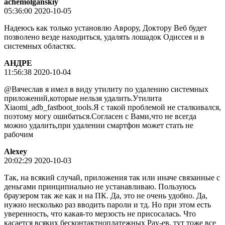
achemolganskiy
05:36:00 2020-10-05
Надеюсь как только установлю Аврору, Доктору Веб будет
позволено везде находиться, удалять лошадок Одиссея и в
системных областях.
АНДРЕ
11:56:38 2020-10-04
@Вячеслав я имел в виду утилиту по удалению системных
приложений,которые нельзя удалить.Утилита
Xiaomi_adb_fastboot_tools.Я с такой проблемой не сталкивался,
поэтому могу ошибаться.Согласен с Вами,что не всегда
можно удалить,при удалении смартфон может стать не
рабочим
Alexey
20:02:29 2020-10-03
Так, на всякий случай, приложения так или иначе связанные с
деньгами принципиально не устанавливаю. Пользуюсь
браузером так же как и на ПК. Да, это не очень удобно. Да,
нужно несколько раз вводить пароли и тд. Но при этом есть
уверенность, что какая-то мерзость не присосалась. Что
касается всяких бесконтактноплатежных Pay-ев, тут тоже все