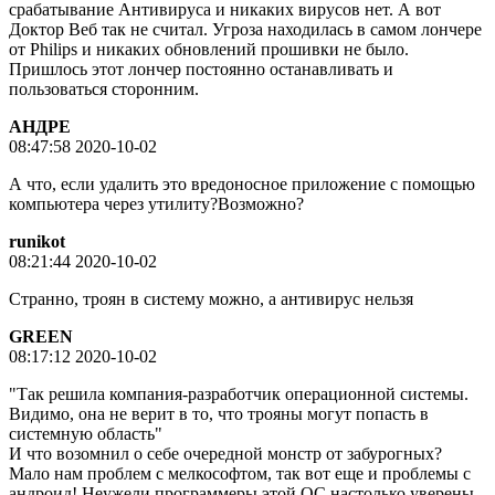
срабатывание Антивируса и никаких вирусов нет. А вот
Доктор Веб так не считал. Угроза находилась в самом лончере
от Philips и никаких обновлений прошивки не было.
Пришлось этот лончер постоянно останавливать и
пользоваться сторонним.
АНДРЕ
08:47:58 2020-10-02
А что, если удалить это вредоносное приложение с помощью
компьютера через утилиту?Возможно?
runikot
08:21:44 2020-10-02
Странно, троян в систему можно, а антивирус нельзя
GREEN
08:17:12 2020-10-02
"Так решила компания-разработчик операционной системы.
Видимо, она не верит в то, что трояны могут попасть в
системную область"
И что возомнил о себе очередной монстр от забурогных?
Мало нам проблем с мелкософтом, так вот еще и проблемы с
андроид! Неужели программеры этой ОС настолько уверены