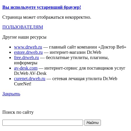
Вы используете устаревший браузер!
Страница может отображаться некорректно.
ПОЛЬЗОВАТЕЛЯМ
Другие наши ресурсы
www.drweb.ru
— главный сайт компании «Доктор Веб»
estore.drweb.ru
— интернет-магазин Dr.Web
free.drweb.ru
— бесплатные утилиты, плагины,
информеры
av-desk.com
— интернет-сервис для поставщиков услуг
Dr.Web AV-Desk
curenet.drweb.ru
— сетевая лечащая утилита Dr.Web
CureNet!
Закрыть
Поиск по сайту
Найти