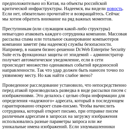
предположительно из Китая, на объекты российской
критической инфраструктуры. Надеемся, вы видели
новость
.
Если нет, обязательно прочитайте и возвращайтесь. Сейчас
мы хотим обратить внимание на ряд важных моментов.
Преступникам (или служащим какой-либо структуры)
невыгодно атаковать каждого сотрудника компании. Массовая
рассылка спама или тотальное сканирование компьютеров
компании заметят (мы надеемся) службы безопасности.
Например, в нашем бизнес-решении Dr.Web Enterprise Security
Suite есть функционал защиты от эпидемий – администратор
получает автоматическое уведомление, если в сети
происходит множество одинаковых событий вредоносной
направленности.
Так что удар должен быть нанесен точно по
уязвимому месту. Но как найти слабое звено?
Проведенное расследование установило, что непосредственно
перед атакой производилась разведка в виде рассылки писем с
изображениями. Это делалось с целью сбора информации для
определения «надежного» адресата, который в последующем
гарантированно откроет спам-письмо. Чтобы вычислить
сотрудника, который откроет письмо, при отправке писем
различным адресатам в запросах на загрузку изображения
использовались разные параметры запроса или же
уникальные имена изображений. Если злоумышленники