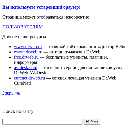
Вы используете устаревший браузер!
Страница может отображаться некорректно.
ПОЛЬЗОВАТЕЛЯМ
Другие наши ресурсы
www.drweb.ru
— главный сайт компании «Доктор Веб»
estore.drweb.ru
— интернет-магазин Dr.Web
free.drweb.ru
— бесплатные утилиты, плагины,
информеры
av-desk.com
— интернет-сервис для поставщиков услуг
Dr.Web AV-Desk
curenet.drweb.ru
— сетевая лечащая утилита Dr.Web
CureNet!
Закрыть
Поиск по сайту
Найти