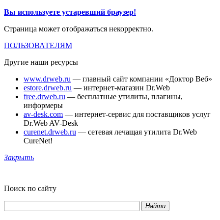
Вы используете устаревший браузер!
Страница может отображаться некорректно.
ПОЛЬЗОВАТЕЛЯМ
Другие наши ресурсы
www.drweb.ru
— главный сайт компании «Доктор Веб»
estore.drweb.ru
— интернет-магазин Dr.Web
free.drweb.ru
— бесплатные утилиты, плагины,
информеры
av-desk.com
— интернет-сервис для поставщиков услуг
Dr.Web AV-Desk
curenet.drweb.ru
— сетевая лечащая утилита Dr.Web
CureNet!
Закрыть
Поиск по сайту
Найти