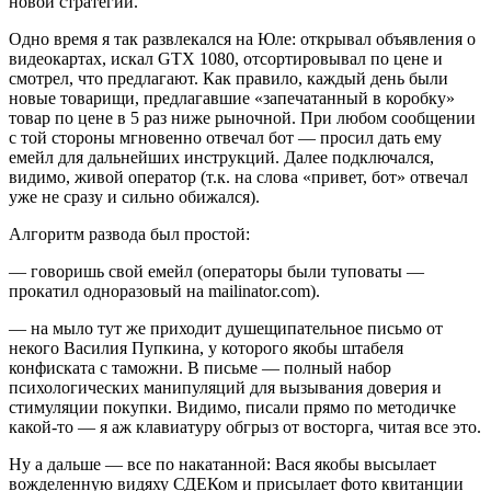
новой стратегии.
Одно время я так развлекался на Юле: открывал объявления о
видеокартах, искал GTX 1080, отсортировывал по цене и
смотрел, что предлагают. Как правило, каждый день были
новые товарищи, предлагавшие «запечатанный в коробку»
товар по цене в 5 раз ниже рыночной. При любом сообщении
с той стороны мгновенно отвечал бот — просил дать ему
емейл для дальнейших инструкций. Далее подключался,
видимо, живой оператор (т.к. на слова «привет, бот» отвечал
уже не сразу и сильно обижался).
Алгоритм развода был простой:
— говоришь свой емейл (операторы были туповаты —
прокатил одноразовый на mailinator.com).
— на мыло тут же приходит душещипательное письмо от
некого Василия Пупкина, у которого якобы штабеля
конфиската с таможни. В письме — полный набор
психологических манипуляций для вызывания доверия и
стимуляции покупки. Видимо, писали прямо по методичке
какой-то — я аж клавиатуру обгрыз от восторга, читая все это.
Ну а дальше — все по накатанной: Вася якобы высылает
вожделенную видяху СДЕКом и присылает фото квитанции