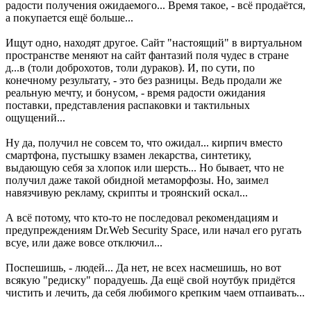
радости получения ожидаемого... Время такое, - всё продаётся,
а покупается ещё больше...
Ищут одно, находят другое. Сайт "настоящий" в виртуальном
пространстве меняют на сайт фантазий поля чудес в стране
д...в (толи доброхотов, толи дураков). И, по сути, по
конечному результату, - это без разницы. Ведь продали же
реальную мечту, и бонусом, - время радости ожидания
поставки, представления распаковки и тактильных
ощущений...
Ну да, получил не совсем то, что ожидал... кирпич вместо
смартфона, пустышку взамен лекарства, синтетику,
выдающую себя за хлопок или шерсть... Но бывает, что не
получил даже такой обидной метаморфозы. Но, заимел
навязчивую рекламу, скрипты и троянский оскал...
А всё потому, что кто-то не последовал рекомендациям и
предупреждениям Dr.Web Security Space, или начал его ругать
всуе, или даже вовсе отключил...
Поспешишь, - людей... Да нет, не всех насмешишь, но вот
всякую "редиску" порадуешь. Да ещё свой ноутбук придётся
чистить и лечить, да себя любимого крепким чаем отпаивать...