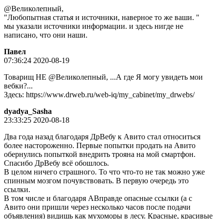
@Великолепный,
"Любопытная статья и источники, наверное то же ваши. "
мы указали источники информации. и здесь нигде не
написано, что они наши.
Пaвeл
07:36:24 2020-08-19
Товарищ НЕ @Великолепный, ...А где Я могу увидеть мои
вебки?...
Здесь: https://www.drweb.ru/web-iq/my_cabinet/my_drwebs/
dyadya_Sasha
23:33:25 2020-08-18
Два года назад благодаря ДрВебу к Авито стал относиться
более настороженно. Первые попытки продать на Авито
обернулись попыткой внедрить трояна на мой смартфон.
Спасибо ДрВебу всё обошлось.
В целом ничего страшного. То что что-то не так можно уже
спинным мозгом почувствовать. В первую очередь это
ссылки.
В том числе и благодаря АВправде опасные ссылки (а с
Авито они пришли через несколько часов после подачи
объявления) видишь как мухоморы в лесу. Красные, красивые