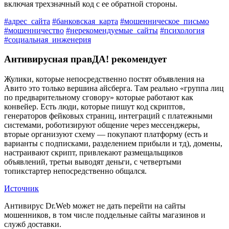
включая трехзначный код с ее обратной стороны.
#адрес_сайта
#банковская_карта
#мошенническое_письмо
#мошенничество
#нерекомендуемые_сайты
#психология
#социальная_инженерия
Антивирусная правДА! рекомендует
Жулики, которые непосредственно постят объявления на
Авито это только вершина айсберга. Там реально «группа лиц
по предварительному сговору» которые работают как
конвейер. Есть люди, которые пишут код скриптов,
генераторов фейковых страниц, интеграций с платежными
системами, роботизируют общение через мессенджеры,
вторые организуют схему — покупают платформу (есть и
варианты с подписками, разделением прибыли и тд), домены,
настраивают скрипт, привлекают размещальщиков
объявлений, третьи выводят деньги, с четвертыми
топикстартер непосредственно общался.
Источник
Антивирус Dr.Web может не дать перейти на сайты
мошенников
, в том числе поддельные сайты магазинов и
служб доставки.