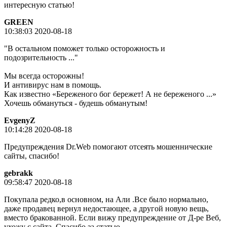
интересную статью!
GREEN
10:38:03 2020-08-18
"В остальном поможет только осторожность и
подозрительность ..."
Мы всегда осторожны!
И антивирус нам в помощь.
Как известно «Береженого бог бережет! А не береженого ...»
Хочешь обмануться - будешь обманутым!
EvgenyZ
10:14:28 2020-08-18
Предупреждения Dr.Web помогают отсеять мошеннические
сайты, спасибо!
gebrakk
09:58:47 2020-08-18
Покупала редко,в основном, на Али .Все было нормально,
даже продавец вернул недостающее, а другой новую вещь,
вместо бракованной. Если вижу предупреждение от Д-ре Веб,
ухожу с сайта. Спасибо за статью