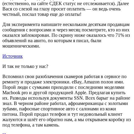
(естественно, на сайте СДЕК статус не отслеживается). Далее
Вася со слезой на глазу просит оплатить — он ведь очень
честный, послал товар еще до оплаты!
Для эксперимента напишите нескольким десяткам продавцам
сообщения с вопросами и через месяц посмотрите, кто из них
оказался заблокирован. По скрину ниже оказалось что 71% из
объявлений на авито, по которым я писал, были
мошенническими.
Источник
И так не только у нас?
Вспомнил свои разоблачения скамеров работая в сервисе по
ремонту и продаже электроники. eBay, Amazon полон ими.
Порой люди с сумками приходили с последними моделями
Macbook pro и другой продукцией Apple. Предлагая купить
их. Разводы используя документы SSN. Всех барыг на районе
знал. В черном районе работал, афроамериканцы с золотыми
зубами, пафосные спортивное авто с салонами из кожи
питона. Порой продал телефон и тут недовольный клиент
жалуются и шлёт его обратно нам, а мы открываем коробку из
под телефона, а там камень.