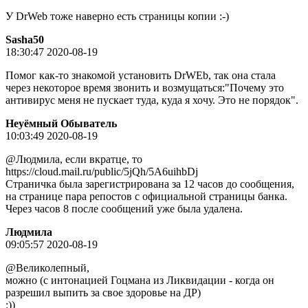
У DrWeb тоже наверно есть страницы копии :-)
Sasha50
18:30:47 2020-08-19
Помог как-то знакомой установить DrWEb, так она стала
через некоторое время звонить и возмущаться:"Почему это
антивирус меня не пускает туда, куда я хочу. Это не порядок".
Неуёмный Обыватель
10:03:49 2020-08-19
@Людмила, если вкратце, то
https://cloud.mail.ru/public/5jQh/5A6uihbDj
Страничка была зарегистрирована за 12 часов до сообщения,
на странице пара репостов с официальной страницы банка.
Через часов 8 после сообщений уже была удалена.
Людмила
09:05:57 2020-08-19
@Великолепный,
можно (с интонацией Гоцмана из Ликвидации - когда он
разрешил выпить за свое здоровье на ДР)
:))