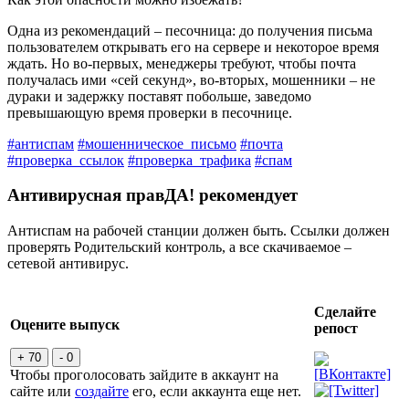
Одна из рекомендаций – песочница: до получения письма
пользователем открывать его на сервере и некоторое время
ждать. Но во-первых, менеджеры требуют, чтобы почта
получалась ими «сей секунд», во-вторых, мошенники – не
дураки и задержку поставят побольше, заведомо
превышающую время проверки в песочнице.
#антиспам
#мошенническое_письмо
#почта
#проверка_ссылок
#проверка_трафика
#спам
Антивирусная правДА! рекомендует
Антиспам на рабочей станции должен быть. Ссылки должен
проверять Родительский контроль, а все скачиваемое –
сетевой антивирус.
Сделайте
Оцените выпуск
репост
+ 70
- 0
Чтобы проголосовать зайдите в аккаунт на
сайте или
создайте
его, если аккаунта еще нет.