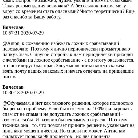
комп. Вопрос - возможно, нужно удалять письма с ссылками?
Такая рекомендация возможна? А без ссылок письма могут
вдруг со временем стать опасными? Чисто теоретически? Еще
раз спасибо за Вашу работу.
Вячeслaв
10:57:31 2020-07-29
@Anton, к сожалению избежать ложных срабатываний
невозможно. Поэтому я лично периодически просматриваю
папку Спам. С другой стороны к нам периодически приходят
с жалобами на ложное срабатывание - а по итогу оказывается,
что антивирус был прав. Злоумышленники могут скажем
взять почту ваших знакомых и начать отвечать на пришедшие
письма.
Вячeслaв
10:30:18 2020-07-29
@Обучаемая, а нет как такового решения, которое полностью
бы решало проблему. Если бы кто смог на 100% фильтровать
спам от не спама и не допускать ложных срабатываний -
озолотился бы. И разорил бы рекламную отрасль. Поэтому
техника она - то, что помогает принять решение, указывает на
признаки мошенничества. Но спасти не может. Антиспам
фильтрует порядка 98 процентов - но два процента