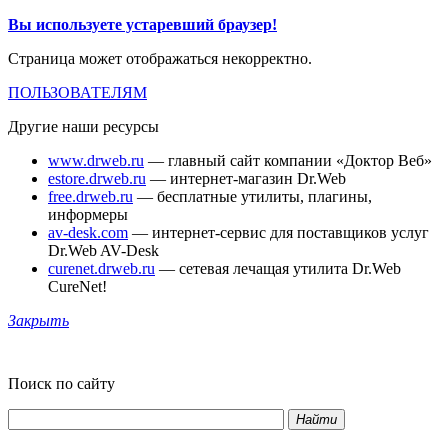
Вы используете устаревший браузер!
Страница может отображаться некорректно.
ПОЛЬЗОВАТЕЛЯМ
Другие наши ресурсы
www.drweb.ru
— главный сайт компании «Доктор Веб»
estore.drweb.ru
— интернет-магазин Dr.Web
free.drweb.ru
— бесплатные утилиты, плагины,
информеры
av-desk.com
— интернет-сервис для поставщиков услуг
Dr.Web AV-Desk
curenet.drweb.ru
— сетевая лечащая утилита Dr.Web
CureNet!
Закрыть
Поиск по сайту
Найти