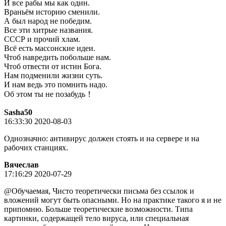
И все рабы мы как один.
Враньём историю сменили.
А был народ не победим.
Все эти хитрые названия.
СССР и прочий хлам.
Всё есть массонские идеи.
Чтоб навредить побольше нам.
Чтоб отвести от истин Бога.
Нам подменили жизни суть.
И нам ведь это помнить надо.
Об этом ты не позабудь！
Sasha50
16:33:30 2020-08-03
Однозначно: антивирус должен стоять и на сервере и на
рабочих станциях.
Вячeслaв
17:16:29 2020-07-29
@Обучаемая, Чисто теоретически письма без ссылок и
вложений могут быть опасными. Но на практике такого я и не
припомню. Больше теоретические возможности. Типа
картинки, содержащей тело вируса, или специальная