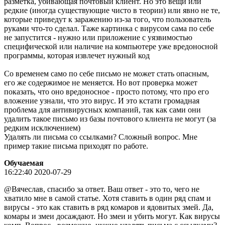
разметка, убивающая почтовый клиент. Но это вещи или
редкие (иногда существующие чисто в теории) или явно не те,
которые приведут к заражению из-за того, что пользователь
руками что-то сделал. Таже картинка с вирусом сама по себе
не запустится - нужно или приложение с уязвимостью
специфической или наличие на компьютере уже вредоносной
программы, которая извлечет нужный код
Со временем само по себе письмо не может стать опасным,
его же содержимое не меняется. Но вот проверка может
показать, что оно вредоносное - просто потому, что про его
вложение узнали, что это вирус. И это кстати громадная
проблема для антивирусных компаний, так как сами они
удалить такое письмо из базы почтового клиента не могут (за
редким исключением)
Удалять ли письма со ссылками? Сложный вопрос. Мне
пример такие письма приходят по работе.
Обучаемая
16:22:40 2020-07-29
@Вячeслaв, спасибо за ответ. Ваш ответ - это то, чего не
хватило мне в самой статье. Хотя ставить в один ряд спам и
вирусы - это как ставить в ряд комаров и ядовитых змей. Да,
комары и змеи досаждают. Но змеи и убить могут. Как вирусы