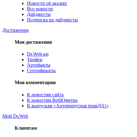
Новости об акциях
Все новости
Дайджесты
Подписка на дайджесты
Достижения
Мои достижения
Dr.Web-ки
Трофеи
Артефакты
Сертификаты
Мои комментарии
К новостям сайта
К новостям ВебIQметра
К выпускам «Антивирусная правДА!»
Мой Dr.Web
Клиентам