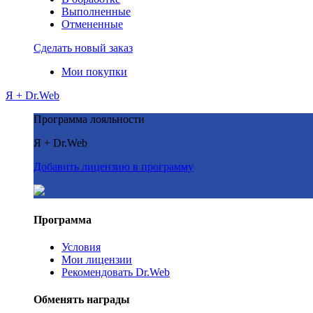
Выполненные
Отмененные
Сделать новый заказ
Мои покупки
Я + Dr.Web
Программа лояльности
Я + Dr.Web
Добавить лицензию в программу
Программа
Условия
Мои лицензии
Рекомендовать Dr.Web
Обменять награды