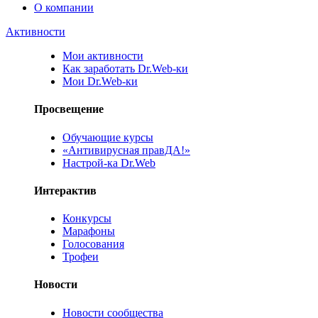
О компании
Активности
Мои активности
Как заработать Dr.Web-ки
Мои Dr.Web-ки
Просвещение
Обучающие курсы
«Антивирусная правДА!»
Настрой-ка Dr.Web
Интерактив
Конкурсы
Марафоны
Голосования
Трофеи
Новости
Новости сообщества